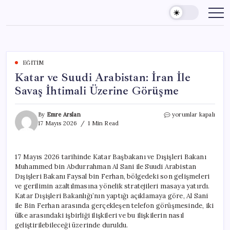
Skip
to
content
EĞITIM
Katar ve Suudi Arabistan: İran İle
Savaş İhtimali Üzerine Görüşme
Katar
By
Emre Arslan
yorumlar kapalı
ve
17 Mayıs 2026
1 Min Read
Suudi
Arabistan:
İran
17 Mayıs 2026 tarihinde Katar Başbakanı ve Dışişleri Bakanı
İle
Muhammed bin Abdurrahman Al Sani ile Suudi Arabistan
Savaş
İhtimali
Dışişleri Bakanı Faysal bin Ferhan, bölgedeki son gelişmeleri
Üzerine
ve gerilimin azaltılmasına yönelik stratejileri masaya yatırdı.
Görüşme
Katar Dışişleri Bakanlığı’nın yaptığı açıklamaya göre, Al Sani
için
ile Bin Ferhan arasında gerçekleşen telefon görüşmesinde, iki
ülke arasındaki işbirliği ilişkileri ve bu ilişkilerin nasıl
geliştirilebileceği üzerinde duruldu.