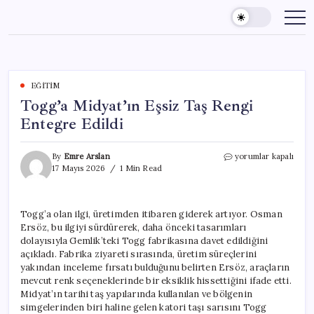
Skip
to
content
EĞITIM
Togg’a Midyat’ın Eşsiz Taş Rengi
Entegre Edildi
Togg’a
By
Emre Arslan
yorumlar kapalı
Midyat’ın
17 Mayıs 2026
1 Min Read
Eşsiz
Taş
Rengi
Togg’a olan ilgi, üretimden itibaren giderek artıyor. Osman
Entegre
Ersöz, bu ilgiyi sürdürerek, daha önceki tasarımları
Edildi
için
dolayısıyla Gemlik’teki Togg fabrikasına davet edildiğini
açıkladı. Fabrika ziyareti sırasında, üretim süreçlerini
yakından inceleme fırsatı bulduğunu belirten Ersöz, araçların
mevcut renk seçeneklerinde bir eksiklik hissettiğini ifade etti.
Midyat’ın tarihi taş yapılarında kullanılan ve bölgenin
simgelerinden biri haline gelen katori taşı sarısını Togg