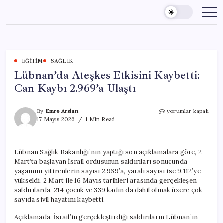
Skip
to
content
EĞITIM
SAĞLIK
Lübnan’da Ateşkes Etkisini Kaybetti:
Can Kaybı 2.969’a Ulaştı
Lübnan’da
By
Emre Arslan
yorumlar kapalı
Ateşkes
17 Mayıs 2026
1 Min Read
Etkisini
Kaybetti:
Can
Lübnan Sağlık Bakanlığı’nın yaptığı son açıklamalara göre, 2
Kaybı
Mart’ta başlayan İsrail ordusunun saldırıları sonucunda
2.969’a
Ulaştı
yaşamını yitirenlerin sayısı 2.969’a, yaralı sayısı ise 9.112’ye
için
yükseldi. 2 Mart ile 16 Mayıs tarihleri arasında gerçekleşen
saldırılarda, 214 çocuk ve 339 kadın da dahil olmak üzere çok
sayıda sivil hayatını kaybetti.
Açıklamada, İsrail’in gerçekleştirdiği saldırıların Lübnan’ın