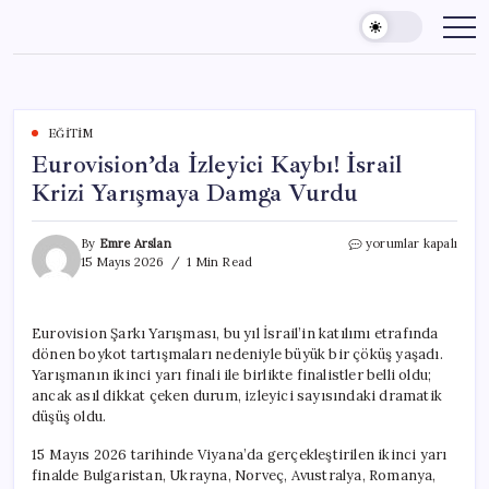
Skip
to
content
EĞITIM
Eurovision’da İzleyici Kaybı! İsrail
Krizi Yarışmaya Damga Vurdu
Eurovision’da
By
Emre Arslan
yorumlar kapalı
İzleyici
15 Mayıs 2026
1 Min Read
Kaybı!
İsrail
Krizi
Eurovision Şarkı Yarışması, bu yıl İsrail’in katılımı etrafında
Yarışmaya
dönen boykot tartışmaları nedeniyle büyük bir çöküş yaşadı.
Damga
Vurdu
Yarışmanın ikinci yarı finali ile birlikte finalistler belli oldu;
için
ancak asıl dikkat çeken durum, izleyici sayısındaki dramatik
düşüş oldu.
15 Mayıs 2026 tarihinde Viyana’da gerçekleştirilen ikinci yarı
finalde Bulgaristan, Ukrayna, Norveç, Avustralya, Romanya,