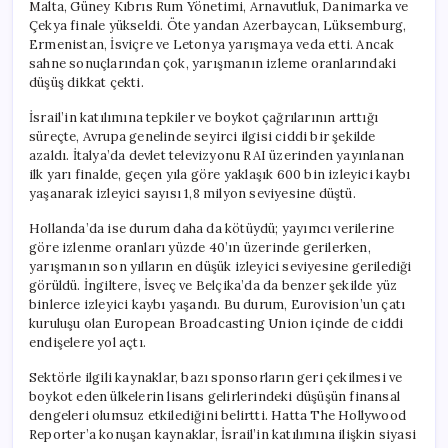
Malta, Güney Kıbrıs Rum Yönetimi, Arnavutluk, Danimarka ve
Çekya finale yükseldi. Öte yandan Azerbaycan, Lüksemburg,
Ermenistan, İsviçre ve Letonya yarışmaya veda etti. Ancak
sahne sonuçlarından çok, yarışmanın izleme oranlarındaki
düşüş dikkat çekti.
İsrail’in katılımına tepkiler ve boykot çağrılarının arttığı
süreçte, Avrupa genelinde seyirci ilgisi ciddi bir şekilde
azaldı. İtalya’da devlet televizyonu RAI üzerinden yayınlanan
ilk yarı finalde, geçen yıla göre yaklaşık 600 bin izleyici kaybı
yaşanarak izleyici sayısı 1,8 milyon seviyesine düştü.
Hollanda’da ise durum daha da kötüydü; yayımcı verilerine
göre izlenme oranları yüzde 40’ın üzerinde gerilerken,
yarışmanın son yılların en düşük izleyici seviyesine gerilediği
görüldü. İngiltere, İsveç ve Belçika’da da benzer şekilde yüz
binlerce izleyici kaybı yaşandı. Bu durum, Eurovision’un çatı
kuruluşu olan European Broadcasting Union içinde de ciddi
endişelere yol açtı.
Sektörle ilgili kaynaklar, bazı sponsorların geri çekilmesi ve
boykot eden ülkelerin lisans gelirlerindeki düşüşün finansal
dengeleri olumsuz etkilediğini belirtti. Hatta The Hollywood
Reporter’a konuşan kaynaklar, İsrail’in katılımına ilişkin siyasi