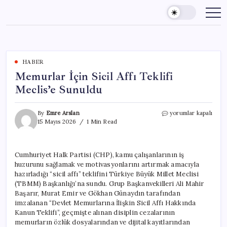
Skip
to
content
HABER
Memurlar İçin Sicil Affı Teklifi
Meclis’e Sunuldu
Memurlar
By
Emre Arslan
yorumlar kapalı
İçin
15 Mayıs 2026
1 Min Read
Sicil
Affı
Teklifi
Cumhuriyet Halk Partisi (CHP), kamu çalışanlarının iş
Meclis’e
huzurunu sağlamak ve motivasyonlarını artırmak amacıyla
Sunuldu
için
hazırladığı “sicil affı” teklifini Türkiye Büyük Millet Meclisi
(TBMM) Başkanlığı’na sundu. Grup Başkanvekilleri Ali Mahir
Başarır, Murat Emir ve Gökhan Günaydın tarafından
imzalanan “Devlet Memurlarına İlişkin Sicil Affı Hakkında
Kanun Teklifi”, geçmişte alınan disiplin cezalarının
memurların özlük dosyalarından ve dijital kayıtlarından