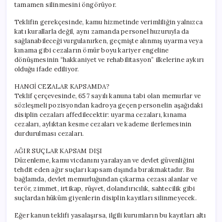
tamamen silinmesini öngörüyor.
Teklifin gerekçesinde, kamu hizmetinde verimliliğin yalnızca
katı kurallarla değil, aynı zamanda personel huzuruyla da
sağlanabileceği vurgulanırken, geçmişte alınmış uyarma veya
kınama gibi cezaların ömür boyu kariyer engeline
dönüşmesinin “hakkaniyet ve rehabilitasyon” ilkelerine aykırı
olduğu ifade ediliyor.
HANGİ CEZALAR KAPSAMDA?
Teklif çerçevesinde, 657 sayılı kanuna tabi olan memurlar ve
sözleşmeli pozisyondan kadroya geçen personelin aşağıdaki
disiplin cezaları affedilecektir: uyarma cezaları, kınama
cezaları, aylıktan kesme cezaları ve kademe ilerlemesinin
durdurulması cezaları.
AĞIR SUÇLAR KAPSAM DIŞI
Düzenleme, kamu vicdanını yaralayan ve devlet güvenliğini
tehdit eden ağır suçları kapsam dışında bırakmaktadır. Bu
bağlamda, devlet memurluğundan çıkarma cezası alanlar ve
terör, zimmet, irtikap, rüşvet, dolandırıcılık, sahtecilik gibi
suçlardan hüküm giyenlerin disiplin kayıtları silinmeyecek.
Eğer kanun teklifi yasalaşırsa, ilgili kurumların bu kayıtları altı