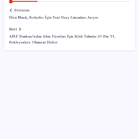
Previous
Elon Musk, Roketler İçin Yeni Uzay Limanları Arıyor
Next
ANZ Bankası’ndan Altın Fiyatları İçin Kötü Tahmin: 10 Bin TL
Bekleyenlere Olumsuz Haber
SON YAZILAR
Fransa’da işsizlik 6 yılın zirvesinde
MHP’li Feti Yıldız’dan ‘çerçeve yasa’ açıklaması: IRA