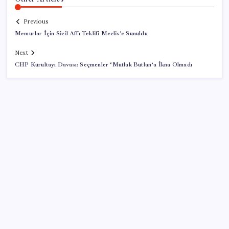
Previous
Memurlar İçin Sicil Affı Teklifi Meclis’e Sunuldu
Next
CHP Kurultayı Davası: Seçmenler ‘Mutlak Butlan’a İkna Olmadı
SON YAZILAR
Ekran Kartı Fiyatlarına Zam Yolda: Yüzde 40’a Varan
Fiyat Artışı
iPhone 18 Pro Max ve iPhone Ultra Elimizde