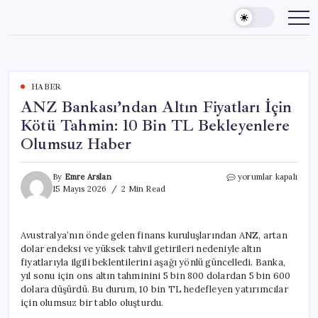
Skip
to
content
HABER
ANZ Bankası’ndan Altın Fiyatları İçin
Kötü Tahmin: 10 Bin TL Bekleyenlere
Olumsuz Haber
ANZ
By
Emre Arslan
yorumlar kapalı
Bankası’ndan
15 Mayıs 2026
2 Min Read
Altın
Fiyatları
İçin
Avustralya’nın önde gelen finans kuruluşlarından ANZ, artan
Kötü
dolar endeksi ve yüksek tahvil getirileri nedeniyle altın
Tahmin:
10
fiyatlarıyla ilgili beklentilerini aşağı yönlü güncelledi. Banka,
Bin
yıl sonu için ons altın tahminini 5 bin 800 dolardan 5 bin 600
TL
dolara düşürdü. Bu durum, 10 bin TL hedefleyen yatırımcılar
Bekleyenlere
için olumsuz bir tablo oluşturdu.
Olumsuz