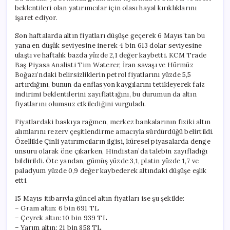
beklentileri olan yatırımcılar için olası hayal kırıklıklarını
işaret ediyor.
Son haftalarda altın fiyatları düşüşe geçerek 6 Mayıs’tan bu
yana en düşük seviyesine inerek 4 bin 613 dolar seviyesine
ulaştı ve haftalık bazda yüzde 2,1 değer kaybetti. KCM Trade
Baş Piyasa Analisti Tim Waterer, İran savaşı ve Hürmüz
Boğazı’ndaki belirsizliklerin petrol fiyatlarını yüzde 5,5
artırdığını, bunun da enflasyon kaygılarını tetikleyerek faiz
indirimi beklentilerini zayıflattığını, bu durumun da altın
fiyatlarını olumsuz etkilediğini vurguladı.
Fiyatlardaki baskıya rağmen, merkez bankalarının fiziki altın
alımlarını rezerv çeşitlendirme amacıyla sürdürdüğü belirtildi.
Özellikle Çinli yatırımcıların ilgisi, küresel piyasalarda denge
unsuru olarak öne çıkarken, Hindistan’da talebin zayıfladığı
bildirildi. Öte yandan, gümüş yüzde 3,1, platin yüzde 1,7 ve
paladyum yüzde 0,9 değer kaybederek altındaki düşüşe eşlik
etti.
15 Mayıs itibarıyla güncel altın fiyatları ise şu şekilde:
– Gram altın: 6 bin 691 TL
– Çeyrek altın: 10 bin 939 TL
– Yarım altın: 21 bin 858 TL