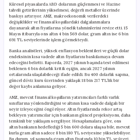
Haber
Küresel piyasalarda ABD dolarının güçlenmesi ve Hazine
için
tahvili getirilerinin yükselmesi, değerli metaller üzerinde
baskıyı artırıyor. ANZ, makroekonomik verilerdeki
değişiklikler ve finansal koşullardaki dalgalanmalara
dayanarak altın fiyatlarına yönelik tahminlerini revize etti. 15
Mayıs itibarıyla ons altın 4 bin 569 dolar, gram altın ise 6 bin
691 TL seviyelerinde işlem görmekteydi.
Banka analistleri, yüksek enflasyon beklentileri ve güçlü dolar
endeksinin kısa vadede altın fiyatlarını baskılamaya devam
edeceğini belirtti. Raporda, 2027 yılının başında test edilmesi
beklenen 6 bin dolarlık kritik eşiğin, ancak 2027 yılının
ortalarında ulaşılabileceği ifade edildi. Bu 400 dolarlık sapma,
güncel döviz kuru üzerinden yaklaşık 18 bin 217 TL’lik bir
değer kaybı anlamına geliyor.
ANZ, mevcut finansal koşulların yatırımcıları farklı varlık
sınıflarına yönlendirdiğini ve altının kısa vadede dalgalı bir
seyir izleyeceğini öngörüyor. Altın fiyatlarında rekor artış
bekleyen yatırımcılar için bankanın güncel projeksiyonu, daha
temkinli bir yaklaşım sergiliyor. Hesaplamalara göre, ons
altın bankanın hedeflediği 5 bin 600 dolara ulaşsa bile, mevcut
kurla gram altın sadece 8 bin 180 TL seviyesine yükselebiliyor.
Bu durum, yıl sonunda gram altın fiyatında 10 bin TL ve üzeri