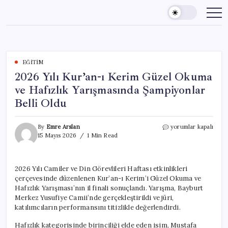
Skip
to
content
EĞITIM
2026 Yılı Kur’an-ı Kerim Güzel Okuma
ve Hafızlık Yarışmasında Şampiyonlar
Belli Oldu
2026
By
Emre Arslan
yorumlar kapalı
Yılı
15 Mayıs 2026
1 Min Read
Kur’an-
ı
Kerim
2026 Yılı Camiler ve Din Görevlileri Haftası etkinlikleri
Güzel
çerçevesinde düzenlenen Kur’an-ı Kerim’i Güzel Okuma ve
Okuma
ve
Hafızlık Yarışması’nın il finali sonuçlandı. Yarışma, Bayburt
Hafızlık
Merkez Yusufiye Camii’nde gerçekleştirildi ve jüri,
Yarışmasında
katılımcıların performansını titizlikle değerlendirdi.
Şampiyonlar
Belli
Hafızlık kategorisinde birinciliği elde eden isim, Mustafa