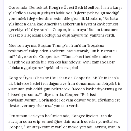
Oturumda, Demokrat Kongre Üyesi Seth Moulton, İran’a karşı
yürütülen savaşın gidişatı hakkında “işlerin pek iyi gitmediği”
yönündeki değerlendirmesini dile getirdi. Moulton, “Bu hata
yüzünden daha kaç Amerikan askerinin hayatını kaybetmesi
gerekiyor?” diye sordu. Cooper, bu soruya “Bunun tamamen
yersiz bir açıklama olduğunu düşünüyorum.” yanıtını verdi.
Moulton ayrıca, Başkan Trump’ın İran’dan “koşulsuz
teslimiyet” talep eden sözlerini hatırlatarak, “Bu bir strateji
mi?” diye sordu. Cooper ise, “Tüm askeri hedeflerimize
ulaştık ve şu anda bir ateşkes halindeyiz. Aynı zamanda bir
abluka uyguluyoruz.” şeklinde cevapladı.
Kongre Üyesi Chrissy Houlahan da Cooper’a, ABD’nin İran’a
ait binlerce hedefi vurduğunu ve İran donanmasının büyük bir
kısmının yok edildiğini belirterek, “Neden kaybediyormuş gibi
hissediyorsunuz?” diye sordu. Cooper, “Bu hissi
paylaşmıyorum. Görüşmeler devam ediyor ve bu görüşmelere
destek vermeye hazırız.” yanıtını verdi.
Oturumun ilerleyen bölümlerinde, Kongre üyeleri İran ile
savaşın sona erip ermediğine dair ısrarlı sorular yönelttiler.
Cooper, “Bir ateşkesimiz var.” demekle yetindi. Ayrıca, İran’ın