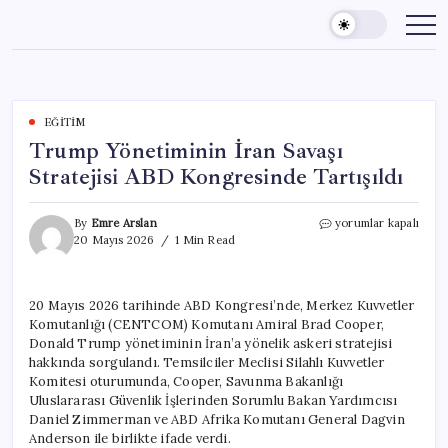
Skip
to
content
EĞITIM
Trump Yönetiminin İran Savaşı
Stratejisi ABD Kongresinde Tartışıldı
Trump
By
Emre Arslan
yorumlar kapalı
Yönetiminin
20 Mayıs 2026
1 Min Read
İran
Savaşı
Stratejisi
20 Mayıs 2026 tarihinde ABD Kongresi’nde, Merkez Kuvvetler
ABD
Komutanlığı (CENTCOM) Komutanı Amiral Brad Cooper,
Kongresinde
Tartışıldı
Donald Trump yönetiminin İran’a yönelik askeri stratejisi
için
hakkında sorgulandı. Temsilciler Meclisi Silahlı Kuvvetler
Komitesi oturumunda, Cooper, Savunma Bakanlığı
Uluslararası Güvenlik İşlerinden Sorumlu Bakan Yardımcısı
Daniel Zimmerman ve ABD Afrika Komutanı General Dagvin
Anderson ile birlikte ifade verdi.