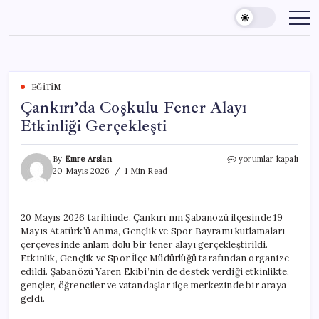
Skip
to
content
EĞITIM
Çankırı’da Coşkulu Fener Alayı
Etkinliği Gerçekleşti
Çankırı’da
By
Emre Arslan
yorumlar kapalı
Coşkulu
20 Mayıs 2026
1 Min Read
Fener
Alayı
Etkinliği
20 Mayıs 2026 tarihinde, Çankırı’nın Şabanözü ilçesinde 19
Gerçekleşti
Mayıs Atatürk’ü Anma, Gençlik ve Spor Bayramı kutlamaları
için
çerçevesinde anlam dolu bir fener alayı gerçekleştirildi.
Etkinlik, Gençlik ve Spor İlçe Müdürlüğü tarafından organize
edildi. Şabanözü Yaren Ekibi’nin de destek verdiği etkinlikte,
gençler, öğrenciler ve vatandaşlar ilçe merkezinde bir araya
geldi.