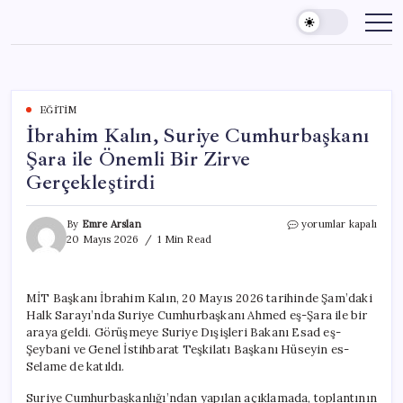
Skip
to
content
EĞITIM
İbrahim Kalın, Suriye Cumhurbaşkanı
Şara ile Önemli Bir Zirve
Gerçekleştirdi
İbrahim
By
Emre Arslan
yorumlar kapalı
Kalın,
20 Mayıs 2026
1 Min Read
Suriye
Cumhurbaşkanı
Şara
MİT Başkanı İbrahim Kalın, 20 Mayıs 2026 tarihinde Şam’daki
ile
Halk Sarayı’nda Suriye Cumhurbaşkanı Ahmed eş-Şara ile bir
Önemli
Bir
araya geldi. Görüşmeye Suriye Dışişleri Bakanı Esad eş-
Zirve
Şeybani ve Genel İstihbarat Teşkilatı Başkanı Hüseyin es-
Gerçekleştirdi
Selame de katıldı.
için
Suriye Cumhurbaşkanlığı’ndan yapılan açıklamada, toplantının