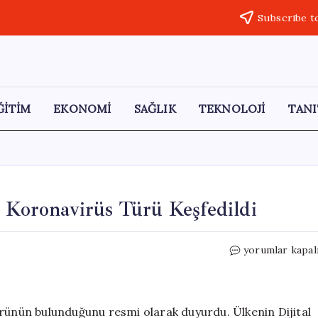
Subscribe t
ĞİTİM
EKONOMİ
SAĞLIK
TEKNOLOJİ
TANI
r Koronavirüs Türü Keşfedildi
Tayland’da
yorumlar kapal
Yarasalarda
Yeni
Bir
Koronavirüs
ürünün bulunduğunu resmi olarak duyurdu. Ülkenin Dijital