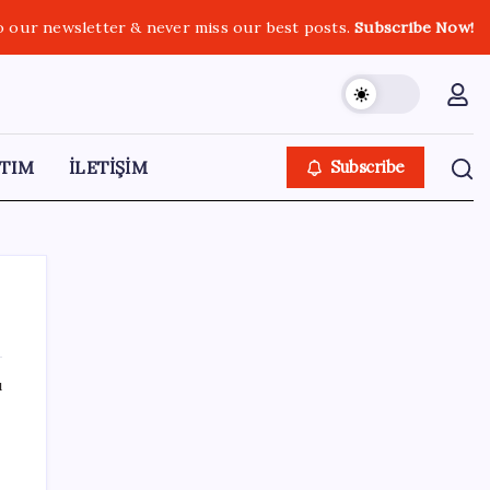
o our newsletter & never miss our best posts.
Subscribe Now!
TIM
İLETİŞİM
Subscribe
ı
SON YAZILAR
9 milyon abonenin faturası kasım ayında
ikiye katlanacak