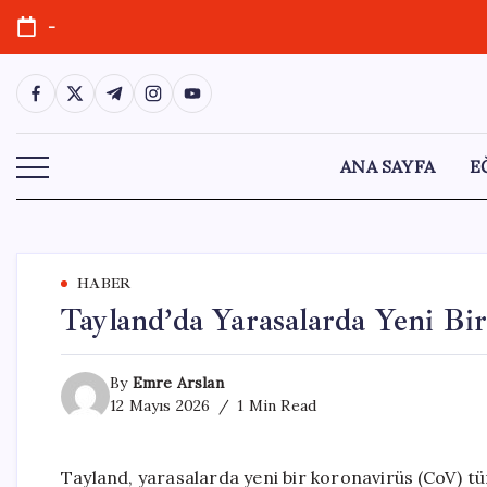
Skip
-
to
content
https://www.facebook.com/
https://twitter.com/
https://t.me/
https://www.instagram.com/
https://youtube.com/
ANA SAYFA
E
HABER
Tayland’da Yarasalarda Yeni Bi
By
Emre Arslan
12 Mayıs 2026
1 Min Read
Tayland, yarasalarda yeni bir koronavirüs (CoV) t