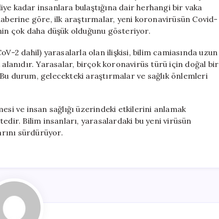
Türü
ye kadar insanlara bulaştığına dair herhangi bir vaka
Keşfedildi
haberine göre, ilk araştırmalar, yeni koronavirüsün Covid-
için
inin çok daha düşük olduğunu gösteriyor.
2 dahil) yarasalarla olan ilişkisi, bilim camiasında uzun
 alanıdır. Yarasalar, birçok koronavirüs türü için doğal bir
 Bu durum, gelecekteki araştırmalar ve sağlık önlemleri
esi ve insan sağlığı üzerindeki etkilerini anlamak
edir. Bilim insanları, yarasalardaki bu yeni virüsün
larını sürdürüyor.