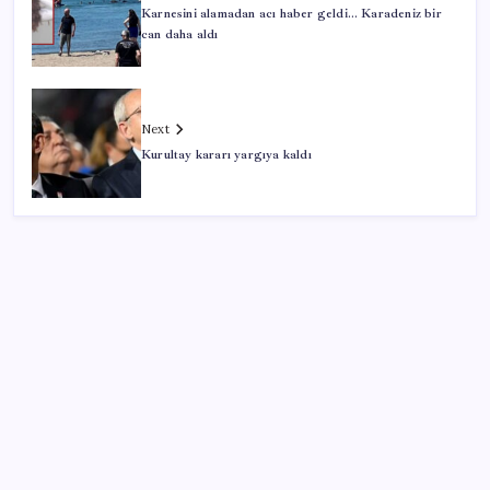
Karnesini alamadan acı haber geldi… Karadeniz bir
can daha aldı
Next
Kurultay kararı yargıya kaldı
SON YAZILAR
9 milyon abonenin faturası kasım ayında ikiye