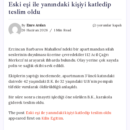
Eski eşi ile yanındaki kişiyi katledip
teslim oldu
Eski
By
Emre Arslan
yorumlar kapalı
eşi
26 Haziran 2026
1 Min Read
ile
yanındaki
kişiyi
Erzincan Barbaros Mahallesi’ndeki bir apartmandan silah
katledip
seslerinin duyulması üzerine çevredekiler 112 Acil Çağrı
teslim
oldu
Merkezi’ni arayarak ihbarda bulundu. Olay yerine çok sayıda
için
polis ve sağlık ekibi sevk edildi.
Ekiplerin yaptığı incelemede, apartmanın 3’üncü katındaki
dairede 42 yaşındaki S.K. ile 32 yaşındaki U.B’nin pompalı
tüfekle vurularak öldürüldüğü anlaşıldı.
Bir süre sonra cinayeti işlediği öne sürülen B.K., karakola
giderek teslim oldu.
The post
Eski eşi ile yanındaki kişiyi katledip teslim oldu
appeared first on
Kilis Egitim
.