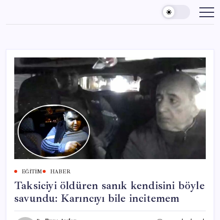
Skip
to
content
EĞITIM
HABER
Taksiciyi öldüren sanık kendisini böyle
savundu: Karıncıyı bile incitemem