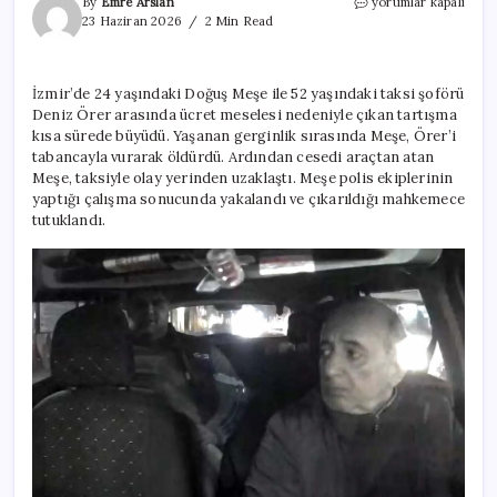
Taksiciyi
By
Emre Arslan
yorumlar kapalı
öldüren
23 Haziran 2026
2 Min Read
sanık
kendisini
böyle
İzmir’de 24 yaşındaki Doğuş Meşe ile 52 yaşındaki taksi şoförü
savundu:
Deniz Örer arasında ücret meselesi nedeniyle çıkan tartışma
Karıncıyı
bile
kısa sürede büyüdü. Yaşanan gerginlik sırasında Meşe, Örer’i
incitemem
tabancayla vurarak öldürdü. Ardından cesedi araçtan atan
için
Meşe, taksiyle olay yerinden uzaklaştı. Meşe polis ekiplerinin
yaptığı çalışma sonucunda yakalandı ve çıkarıldığı mahkemece
tutuklandı.