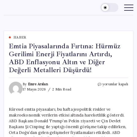
Skip
to
content
HABER
Emtia Piyasalarında Fırtına: Hürmüz
Gerilimi Enerji Fiyatlarını Artırdı,
ABD Enflasyonu Altın ve Diğer
Değerli Metalleri Düşürdü!
Emtia
By
Emre Arslan
yorumlar kapalı
Piyasalarında
17 Mayıs 2026
2 Min Read
Fırtına:
Hürmüz
Gerilimi
Küresel emtia piyasaları, bu hafta jeopolitik riskler ve
Enerji
makroekonomik verilerin etkisi altında hareketlilik gösterdi.
Fiyatlarını
Artırdı,
ABD Başkanı Donald Trump’ın Pekin ziyareti ve Çin Devlet
ABD
Başkanı Şi Cinping ile yaptığı önemli görüşme takip edilirken,
Enflasyonu
Orta Doğu’dan gelen gelişmeler fiyatlamaları etkiledi. ABD
Altın