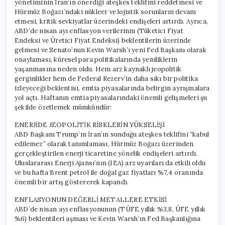
yönetiminin İran’ın önerdiği ateşkes teklifini reddetmesi ve
ve
Hürmüz Boğazı’ndaki nükleer ve lojistik sorunların devam
Diğer
etmesi, kritik sevkiyatlar üzerindeki endişeleri artırdı. Ayrıca,
Değerli
ABD’de nisan ayı enflasyon verilerinin (Tüketici Fiyat
Metalleri
Endeksi ve Üretici Fiyat Endeksi) beklentilerin üzerinde
Düşürdü!
gelmesi ve Senato’nun Kevin Warsh’ı yeni Fed Başkanı olarak
için
onaylaması, küresel para politikalarında yeniliklerin
yaşanmasına neden oldu. Hem arz kaynaklı jeopolitik
gerginlikler hem de Federal Rezerv’in daha sıkı bir politika
izleyeceği beklentisi, emtia piyasalarında belirgin ayrışmalara
yol açtı. Haftanın emtia piyasalarındaki önemli gelişmeleri şu
şekilde özetlemek mümkündür:
ENERJİDE JEOPOLİTİK RİSKLERİN YÜKSELİŞİ
ABD Başkanı Trump’ın İran’ın sunduğu ateşkes teklifini “kabul
edilemez” olarak tanımlaması, Hürmüz Boğazı üzerinden
gerçekleştirilen enerji ticaretine yönelik endişeleri artırdı.
Uluslararası Enerji Ajansı’nın (IEA) arz uyarıları da etkili oldu
ve bu hafta Brent petrol ile doğal gaz fiyatları %7,4 oranında
önemli bir artış göstererek kapandı.
ENFLASYONUN DEĞERLİ METALLERE ETKİSİ
ABD’de nisan ayı enflasyonunun (TÜFE yıllık %3,8, ÜFE yıllık
%6) beklentileri aşması ve Kevin Warsh’ın Fed Başkanlığına