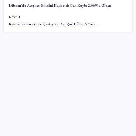
Lübnan’da Ateşkes Etkisini Kaybetti: Can Kaybı 2.969’a Ulaştı
Next
Kahramanmaraş’taki Şantiyede Yangın: 1 Ölü, 6 Yaralı
SON YAZILAR
9 milyon abonenin faturası kasım ayında ikiye
katlanacak
TMSF, 106 aracı satışa sunacak
DİSK-AR: Asgari ücret 5 bin 576 lira eridi