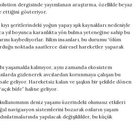
Döngüye
volution dergisinde yayımlanan araştırma, özellikle beyaz
Sürüklüyor
e ettiğini gösteriyor.
için
 kıyı şeritlerindeki yoğun yapay ışık kaynakları nedeniyle
larca yıl boyunca karanlıkta yön bulma yeteneğine sahip bu
larını kaybediyorlar. Bilim insanları, bu durumu “ölüm
urduğu noktada saatlerce dairesel hareketler yaparak
ybı yaşamakla kalmıyor, aynı zamanda ekosistem
anlarda gizlenerek avcılardan korunmaya çalışan bu
hale geliyor. Hareketsiz kalan ve şaşkın bir şekilde dönen
açık büfe” haline geliyor.
 kullanımının deniz yaşamı üzerindeki olumsuz etkileri
doğal navigasyon sistemlerini bozarak onların yaşam
ınlatmalarında yapılacak değişiklikler, bu küçük