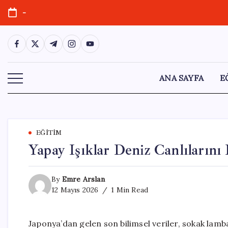
Skip
-
to
content
https://www.facebook.com/
https://twitter.com/
https://t.me/
https://www.instagram.com/
https://youtube.com/
ANA SAYFA
E
EĞITIM
Yapay Işıklar Deniz Canlıların
By
Emre Arslan
12 Mayıs 2026
1 Min Read
Japonya’dan gelen son bilimsel veriler, sokak lamb