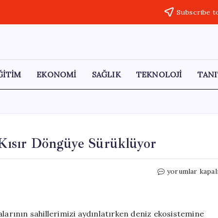
Subscribe t
ĞİTİM
EKONOMİ
SAĞLIK
TEKNOLOJİ
TANI
ı Kısır Döngüye Sürüklüyor
Yapay
yorumlar kapal
Işıklar
Deniz
Canlılarını
Kısır
alarının sahillerimizi aydınlatırken deniz ekosistemine