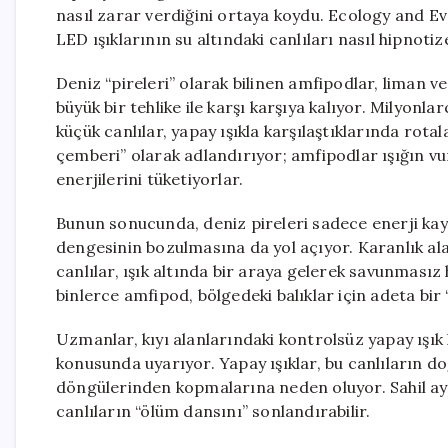
nasıl zarar verdiğini ortaya koydu. Ecology and E
LED ışıklarının su altındaki canlıları nasıl hipnotiz
Deniz “pireleri” olarak bilinen amfipodlar, liman ve
büyük bir tehlike ile karşı karşıya kalıyor. Milyon
küçük canlılar, yapay ışıkla karşılaştıklarında rota
çemberi” olarak adlandırıyor; amfipodlar ışığın v
enerjilerini tüketiyorlar.
Bunun sonucunda, deniz pireleri sadece enerji ka
dengesinin bozulmasına da yol açıyor. Karanlık al
canlılar, ışık altında bir araya gelerek savunmasız 
binlerce amfipod, bölgedeki balıklar için adeta bir “
Uzmanlar, kıyı alanlarındaki kontrolsüz yapay ışık
konusunda uyarıyor. Yapay ışıklar, bu canlıların 
döngülerinden kopmalarına neden oluyor. Sahil ayd
canlıların “ölüm dansını” sonlandırabilir.