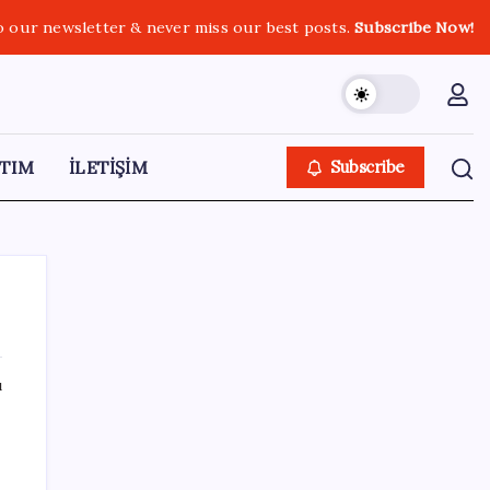
o our newsletter & never miss our best posts.
Subscribe Now!
TIM
İLETİŞİM
Subscribe
ı
SON YAZILAR
9 milyon abonenin faturası kasım ayında
ikiye katlanacak