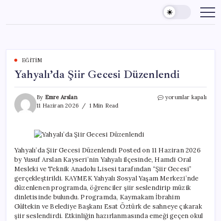
Skip
to
content
EĞITIM
Yahyalı’da Şiir Gecesi Düzenlendi
Yahyalı’da
By
Emre Arslan
yorumlar kapalı
Şiir
11 Haziran 2026
1 Min Read
Gecesi
Düzenlendi
için
Yahyalı’da Şiir Gecesi Düzenlendi Posted on 11 Haziran 2026
by Yusuf Arslan Kayseri’nin Yahyalı ilçesinde, Hamdi Oral
Mesleki ve Teknik Anadolu Lisesi tarafından “Şiir Gecesi”
gerçekleştirildi. KAYMEK Yahyalı Sosyal Yaşam Merkezi’nde
düzenlenen programda, öğrenciler şiir seslendirip müzik
dinletisinde bulundu. Programda, Kaymakam İbrahim
Gültekin ve Belediye Başkanı Esat Öztürk de sahneye çıkarak
şiir seslendirdi. Etkinliğin hazırlanmasında emeği geçen okul