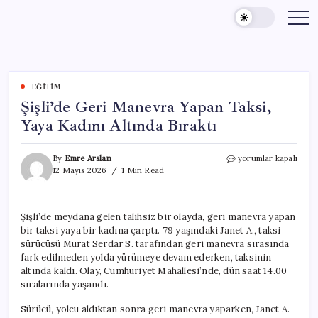
Skip
to
content
EĞITIM
Şişli’de Geri Manevra Yapan Taksi,
Yaya Kadını Altında Bıraktı
Şişli’de
By
Emre Arslan
yorumlar kapalı
Geri
12 Mayıs 2026
1 Min Read
Manevra
Yapan
Taksi,
Şişli’de meydana gelen talihsiz bir olayda, geri manevra yapan
Yaya
bir taksi yaya bir kadına çarptı. 79 yaşındaki Janet A., taksi
Kadını
Altında
sürücüsü Murat Serdar S. tarafından geri manevra sırasında
Bıraktı
fark edilmeden yolda yürümeye devam ederken, taksinin
için
altında kaldı. Olay, Cumhuriyet Mahallesi’nde, dün saat 14.00
sıralarında yaşandı.
Sürücü, yolcu aldıktan sonra geri manevra yaparken, Janet A.