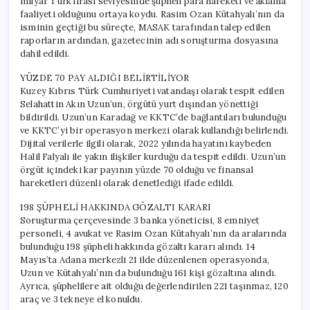
milyar Türk lirası seviyesinde şüpheli para hareketi ve aklama
faaliyeti olduğunu ortaya koydu. Rasim Ozan Kütahyalı’nın da
isminin geçtiği bu süreçte, MASAK tarafından talep edilen
raporların ardından, gazetecinin adı soruşturma dosyasına
dahil edildi.
YÜZDE 70 PAY ALDIĞI BELİRTİLİYOR
Kuzey Kıbrıs Türk Cumhuriyeti vatandaşı olarak tespit edilen
Selahattin Akın Uzun’un, örgütü yurt dışından yönettiği
bildirildi. Uzun’un Karadağ ve KKTC’de bağlantıları bulunduğu
ve KKTC’yi bir operasyon merkezi olarak kullandığı belirlendi.
Dijital verilerle ilgili olarak, 2022 yılında hayatını kaybeden
Halil Falyalı ile yakın ilişkiler kurduğu da tespit edildi. Uzun’un
örgüt içindeki kar payının yüzde 70 olduğu ve finansal
hareketleri düzenli olarak denetlediği ifade edildi.
198 ŞÜPHELİ HAKKINDA GÖZALTI KARARI
Soruşturma çerçevesinde 3 banka yöneticisi, 8 emniyet
personeli, 4 avukat ve Rasim Ozan Kütahyalı’nın da aralarında
bulunduğu 198 şüpheli hakkında gözaltı kararı alındı. 14
Mayıs’ta Adana merkezli 21 ilde düzenlenen operasyonda,
Uzun ve Kütahyalı’nın da bulunduğu 161 kişi gözaltına alındı.
Ayrıca, şüphelilere ait olduğu değerlendirilen 221 taşınmaz, 120
araç ve 3 tekneye el konuldu.