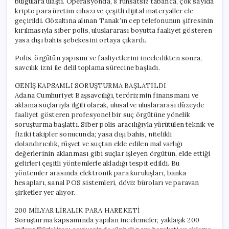
bulgulara ulaştı. Operasyonda, 8 ruhsatsız tabanca, çok sayıda
için
kripto para üretim cihazı ve çeşitli dijital materyaller ele
geçirildi. Gözaltına alınan Tanak’ın cep telefonunun şifresinin
kırılmasıyla siber polis, uluslararası boyutta faaliyet gösteren
yasa dışı bahis şebekesini ortaya çıkardı.
Polis, örgütün yapısını ve faaliyetlerini inceledikten sonra,
savcılık izni ile delil toplama sürecine başladı.
GENİŞ KAPSAMLI SORUŞTURMA BAŞLATILDI
Adana Cumhuriyet Başsavcılığı, terörizmin finansmanı ve
aklama suçlarıyla ilgili olarak, ulusal ve uluslararası düzeyde
faaliyet gösteren profesyonel bir suç örgütüne yönelik
soruşturma başlattı. Siber polis aracılığıyla yürütülen teknik ve
fiziki takipler sonucunda; yasa dışı bahis, nitelikli
dolandırıcılık, rüşvet ve suçtan elde edilen mal varlığı
değerlerinin aklanması gibi suçlar işleyen örgütün, elde ettiği
gelirleri çeşitli yöntemlerle akladığı tespit edildi. Bu
yöntemler arasında elektronik para kuruluşları, banka
hesapları, sanal POS sistemleri, döviz büroları ve paravan
şirketler yer alıyor.
200 MİLYAR LİRALIK PARA HAREKETİ
Soruşturma kapsamında yapılan incelemeler, yaklaşık 200