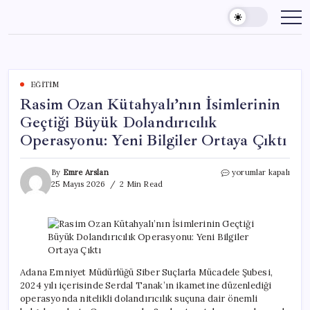
Skip
to
content
EĞITIM
Rasim Ozan Kütahyalı’nın İsimlerinin
Geçtiği Büyük Dolandırıcılık
Operasyonu: Yeni Bilgiler Ortaya Çıktı
Rasim
By
Emre Arslan
yorumlar kapalı
Ozan
25 Mayıs 2026
2 Min Read
Kütahyalı’nın
İsimlerinin
Geçtiği
Büyük
Dolandırıcılık
Operasyonu:
Yeni
Adana Emniyet Müdürlüğü Siber Suçlarla Mücadele Şubesi,
Bilgiler
2024 yılı içerisinde Serdal Tanak’ın ikametine düzenlediği
Ortaya
operasyonda nitelikli dolandırıcılık suçuna dair önemli
Çıktı