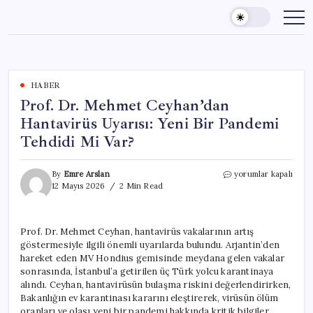
Skip
to
content
HABER
Prof. Dr. Mehmet Ceyhan’dan
Hantavirüs Uyarısı: Yeni Bir Pandemi
Tehdidi Mi Var?
Prof.
By
Emre Arslan
yorumlar kapalı
Dr.
12 Mayıs 2026
2 Min Read
Mehmet
Ceyhan’dan
Hantavirüs
Prof. Dr. Mehmet Ceyhan, hantavirüs vakalarının artış
Uyarısı:
göstermesiyle ilgili önemli uyarılarda bulundu. Arjantin’den
Yeni
Bir
hareket eden MV Hondius gemisinde meydana gelen vakalar
Pandemi
sonrasında, İstanbul’a getirilen üç Türk yolcu karantinaya
Tehdidi
alındı. Ceyhan, hantavirüsün bulaşma riskini değerlendirirken,
Mi
Bakanlığın ev karantinası kararını eleştirerek, virüsün ölüm
Var?
oranları ve olası yeni bir pandemi hakkında kritik bilgiler