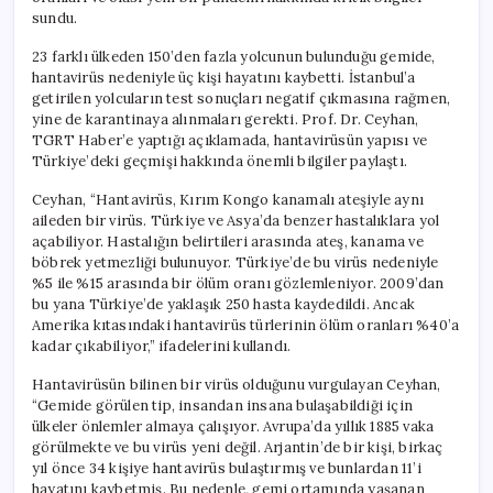
için
sundu.
23 farklı ülkeden 150’den fazla yolcunun bulunduğu gemide,
hantavirüs nedeniyle üç kişi hayatını kaybetti. İstanbul’a
getirilen yolcuların test sonuçları negatif çıkmasına rağmen,
yine de karantinaya alınmaları gerekti. Prof. Dr. Ceyhan,
TGRT Haber’e yaptığı açıklamada, hantavirüsün yapısı ve
Türkiye’deki geçmişi hakkında önemli bilgiler paylaştı.
Ceyhan, “Hantavirüs, Kırım Kongo kanamalı ateşiyle aynı
aileden bir virüs. Türkiye ve Asya’da benzer hastalıklara yol
açabiliyor. Hastalığın belirtileri arasında ateş, kanama ve
böbrek yetmezliği bulunuyor. Türkiye’de bu virüs nedeniyle
%5 ile %15 arasında bir ölüm oranı gözlemleniyor. 2009’dan
bu yana Türkiye’de yaklaşık 250 hasta kaydedildi. Ancak
Amerika kıtasındaki hantavirüs türlerinin ölüm oranları %40’a
kadar çıkabiliyor,” ifadelerini kullandı.
Hantavirüsün bilinen bir virüs olduğunu vurgulayan Ceyhan,
“Gemide görülen tip, insandan insana bulaşabildiği için
ülkeler önlemler almaya çalışıyor. Avrupa’da yıllık 1885 vaka
görülmekte ve bu virüs yeni değil. Arjantin’de bir kişi, birkaç
yıl önce 34 kişiye hantavirüs bulaştırmış ve bunlardan 11’i
hayatını kaybetmiş. Bu nedenle, gemi ortamında yaşanan