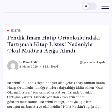
Skip
to
content
EĞITIM
Pendik İmam Hatip Ortaokulu’ndaki
Tartışmalı Kitap Listesi Nedeniyle
Okul Müdürü Açığa Alındı
Pendik
By
Emre Arslan
yorumlar kapalı
İmam
14 Mayıs 2026
1 Min Read
Hatip
Ortaokulu’ndaki
Tartışmalı
İstanbul’un Pendik ilçesinde yer alan Şehit Olcay Duman İmam
Kitap
Hatip Ortaokulu’nda öğrencilere dağıtıldığı iddia edilen “Özel
Listesi
Nedeniyle
Okuma Listesi” sosyal medya platformlarında büyük bir
Okul
tartışma yarattı. Listede yer alan kitapların hedef
Müdürü
gösterilmesi sonucu İstanbul Valiliği, konuyla ilgili bir
Açığa
soruşturma başlattı ve okul müdürü Nihat Keskin’i açığa aldı.
Alındı