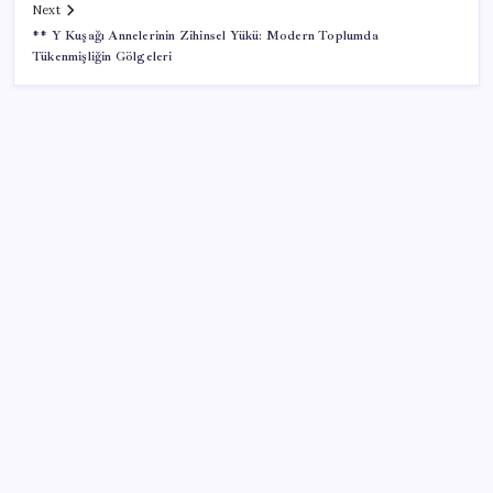
Next
** Y Kuşağı Annelerinin Zihinsel Yükü: Modern Toplumda
Tükenmişliğin Gölgeleri
SON YAZILAR
Menderes Belediye Başkanı İlkay Çiçek CHP’den
istifa etti
Spor salonunda 6 çocuğa cinsel istismar ve taciz!
Öğretmene 22 yıl hapis cezası
Bakan Kurum’dan Sındırgı depreminin 1. yılı
paylaşımı! “Yalnız bırakmadık, bırakmayacağız”