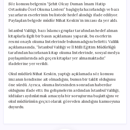
için
Söz konusu belgenin “Şehit Olcay Duman İmam Hatip
Ortaokulu Özel Okuma Listesi” başlığıyla hazırlandığı ve bazı
yazarların eserlerinin bu listede hedef alındığı ifade ediliyor.
Paylaşılan belgede müdür Nihat Keskin’in imzası da yer aldı.
İstanbul Valiliği, bazı İslamcı gruplar tarafından hedef alınan
kitaplarla ilgili bir basın açıklaması yaparak, bu eserlerin
resmi onaylı okuma listelerinde bulunmadığını belirtti. Valilik
açıklamasında, “İstanbul Valiliği ve İl Milli Eğitim Müdürlüğü
tarafından hazırlanan kitap okuma listelerinde, sosyal medya
paylaşımlarında adı geçen kitaplar yer almamaktadır.”
ifadelerine yer verildi.
Okul müdürü Nihat Keskin, yaptığı açıklamada söz konusu
imzanın kendisine ait olmadığını, bunun bir taklit olduğunu
öne sürdü. Ayrıca, okuma listesinden sonradan haberdar
olduğunu ifade etti. Bu gelişmelerin ardından İstanbul Valiliği,
iddiaları aydınlatmak amacıyla bir soruşturma başlattığını ve
okul müdürünün geçici olarak görevden alındığını kamuoyuna
duyurdu.