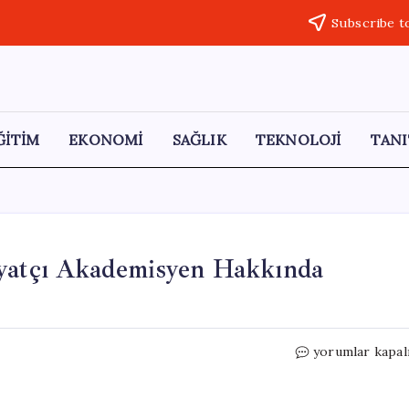
Subscribe t
ĞİTİM
EKONOMİ
SAĞLIK
TEKNOLOJİ
TANI
iyatçı Akademisyen Hakkında
Kastamonu’dak
yorumlar kapal
Şok
Olay:
İlahiyatçı