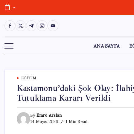
Skip
-
to
content
https://www.facebook.com/
https://twitter.com/
https://t.me/
https://www.instagram.com/
https://youtube.com/
ANA SAYFA
E
EĞITIM
Kastamonu’daki Şok Olay: İlah
Tutuklama Kararı Verildi
By
Emre Arslan
14 Mayıs 2026
1 Min Read