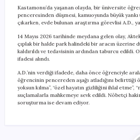
Kastamonu’da yaşanan olayda, bir üniversite öğrenci
penceresinden düşmesi, kamuoyunda büyük yankı uy
çıkarken, evde bulunan araştırma görevlisi A.D., 
14 Mayıs 2026 tarihinde meydana gelen olay, Aktekk
çıplak bir halde park halindeki bir aracın üzerine
kaldırıldı ve tedavisinin ardından taburcu edildi. 
ifadesi alındı.
A.D.’nin verdiği ifadede, daha önce öğrenciyle aral
öğrencinin pencereden aşağı atladığını belirttiği öğre
yoksun kılma”, “özel hayatın gizliliğini ihlal etme”, 
suçlamalarla mahkemeye sevk edildi. Nöbetçi hakimli
soruşturma ise devam ediyor.