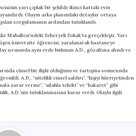
Akademisyen
sinin yarı çıplak bir şekilde ikinci kattaki evin
Hakkında
andırdı. Olayın arka planındaki detaylar ortaya
Tutuklama
yapılan sorgulamanın ardından tutuklandı.
Kararı
Verildi
e Mahallesi’ndeki Seheryeli Sokak’ta gerçekleşti. Yarı
için
 düşen üniversite öğrencisi, yaralanarak hastaneye
Olay sırasında aynı evde bulunan A.D., gözaltına alındı ve
arında cinsel bir ilişki olduğunu ve tartışma sonucunda
nildi. A.D., “nitelikli cinsel saldırı”, “kişiyi hürriyetinden
“mala zarar verme”, “silahla tehdit” ve “hakaret” gibi
k, A.D.’nin tutuklanmasına karar verdi. Olayla ilgili