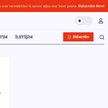
o our newsletter & never miss our best posts.
Subscribe Now!
TIM
İLETİŞİM
Subscribe
SON YAZILAR
ı
Ekran Kartı Fiyatlarına Zam Yolda: Yüzde
40’a Varan Fiyat Artışı