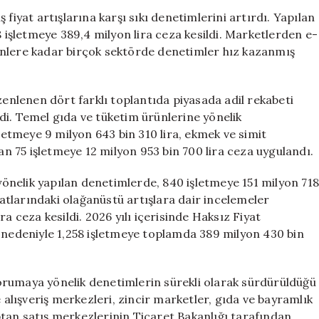
Fiyat
fiyat artışlarına karşı sıkı denetimlerini artırdı. Yapılan
Artışlarına
8 işletmeye 389,4 milyon lira ceza kesildi. Marketlerden e-
Sert
ünlere kadar birçok sektörde denetimler hız kazanmış
Müdahale:
Ticaret
Bakanlığı
zenlenen dört farklı toplantıda piyasada adil rekabeti
Denetimleri
di. Temel gıda ve tüketim ürünlerine yönelik
Artırdı
şletmeye 9 milyon 643 bin 310 lira, ekmek ve simit
için
yan 75 işletmeye 12 milyon 953 bin 700 lira ceza uygulandı.
 yönelik yapılan denetimlerde, 840 işletmeye 151 milyon 718
iyatlarındaki olağanüstü artışlara dair incelemeler
a ceza kesildi. 2026 yılı içerisinde Haksız Fiyat
ı nedeniyle 1,258 işletmeye toplamda 389 milyon 430 bin
orumaya yönelik denetimlerin sürekli olarak sürdürüldüğü
lışveriş merkezleri, zincir marketler, gıda ve bayramlık
tan satış merkezlerinin Ticaret Bakanlığı tarafından