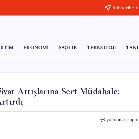
Subscribe t
ĞİTİM
EKONOMİ
SAĞLIK
TEKNOLOJİ
TANI
yat Artışlarına Sert Müdahale:
rtırdı
Kurban
yorumlar kapal
Bayramı
Öncesi
Fahiş