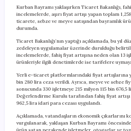
Kurban Bayramı yaklaşırken Ticaret Bakanlığı, fahiş 
incelemelerde, aşırı fiyat artışı yapan toplam 1,25
ticarete, sebze ve meyve satışından bayramlık ür
durumda.
Ticaret Bakanlığı’nın yaptığı açıklamada, bu yıl dü
zedeleyen uygulamalar üzerinde durulduğu belirtil
incelemelerde, fahiş fiyat artışına neden olan 13 i
ürünleriyle ilgili denetimlerde ise tarifelere uyma
Yerli e-ticaret platformlarındaki fiyat artışlarına
bin 280 lira ceza verildi. Ayrıca, meyve ve sebze f
sonucunda 330 işletmeye 215 milyon 115 bin 676,5 lir
Değerlendirme Kurulu tarafından fahiş fiyat artış
962,5 lira idari para cezası uygulandı.
Açıklamada, vatandaşların ekonomik çıkarlarını k
vurgulanarak, yaklaşan Kurban Bayramı öncesinde a
ürün satan perakende işletmeler, otogarlar ve top