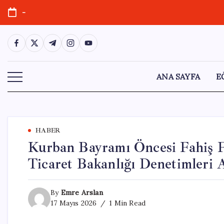
Skip
-
to
content
https://www.facebook.com/
https://twitter.com/
https://t.me/
https://www.instagram.com/
https://youtube.com/
ANA SAYFA
E
HABER
Kurban Bayramı Öncesi Fahiş Fi
Ticaret Bakanlığı Denetimleri A
By
Emre Arslan
17 Mayıs 2026
1 Min Read