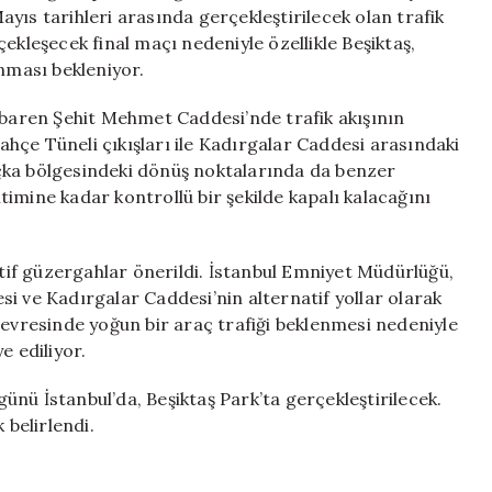
Yollar
yıs tarihleri arasında gerçekleştirilecek olan trafik
ve
ekleşecek final maçı nedeniyle özellikle Beşiktaş,
Alternatif
ması bekleniyor.
Rotalar
için
ibaren Şehit Mehmet Caddesi’nde trafik akışının
hçe Tüneli çıkışları ile Kadırgalar Caddesi arasındaki
çka bölgesindeki dönüş noktalarında da benzer
bitimine kadar kontrollü bir şekilde kapalı kalacağını
atif güzergahlar önerildi. İstanbul Emniyet Müdürlüğü,
ve Kadırgalar Caddesi’nin alternatif yollar olarak
çevresinde yoğun bir araç trafiği beklenmesi nedeniyle
e ediliyor.
nü İstanbul’da, Beşiktaş Park’ta gerçekleştirilecek.
 belirlendi.