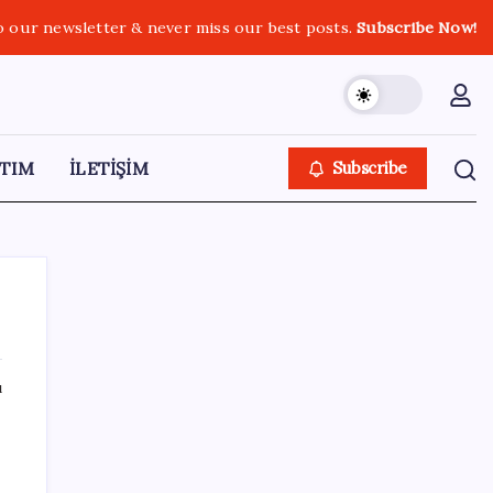
o our newsletter & never miss our best posts.
Subscribe Now!
TIM
İLETİŞİM
Subscribe
ı
SON YAZILAR
9 milyon abonenin faturası kasım ayında
ikiye katlanacak