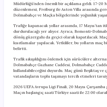
Müdürlüğü’nden önemli bir açıklama geldi. 17-20 Ma
düzenlemesi, Freiburg ile Aston Villa arasında gerç
Dolmabahçe ve Maçka bölgelerinde yoğunluk yaşan
Trafiğe kapanacak yollar arasında, 17 Mayıs’tan it
durdurulacağı yer alıyor. Ayrıca, Bomonti-Dolmaba
dönüş güzergahı da geçici olarak kapatılacak. Ma
kısıtlamalar yapılacak. Yetkililer, bu yolların maç 
belirtti.
Trafik sıkışıklığını önlemek için sürücülere altern
Dolmabahçe Gazhane Caddesi, Dolmabahçe Caddesi 
kullanılabileceğini duyurdu. Maç günü Beşiktaş ve 
vatandaşların toplu taşımayı tercih etmeleri tavsiy
2026 UEFA Avrupa Ligi Finali, 20 Mayıs Çarşamba gü
Maçın başlangıç saati Türkiye saati ile 22:00 olarak