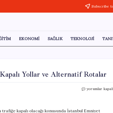
Subscribe t
ĞİTİM
EKONOMİ
SAĞLIK
TEKNOLOJİ
TANI
Kapalı Yollar ve Alternatif Rotalar
İstanbul’da
yorumlar kapal
20
Mayıs’ta
Trafiğe
Kapalı
 trafiğe kapalı olacağı konusunda İstanbul Emniyet