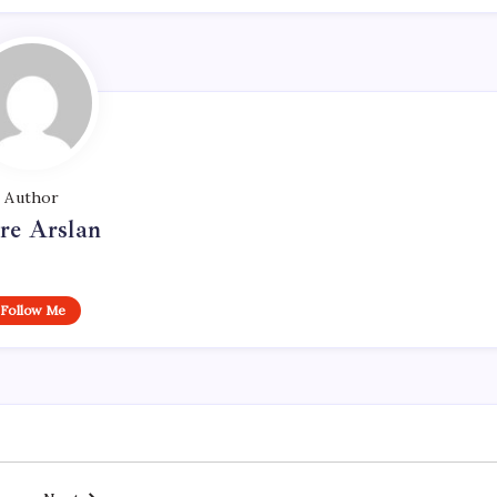
Author
re Arslan
Follow Me