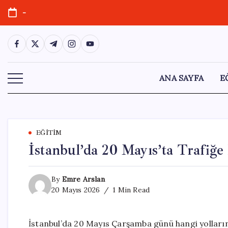
Skip
-
to
content
https://www.facebook.com/
https://twitter.com/
https://t.me/
https://www.instagram.com/
https://youtube.com/
ANA SAYFA
E
EĞITIM
İstanbul’da 20 Mayıs’ta Trafiğe 
By
Emre Arslan
20 Mayıs 2026
1 Min Read
İstanbul’da 20 Mayıs Çarşamba günü hangi yolların