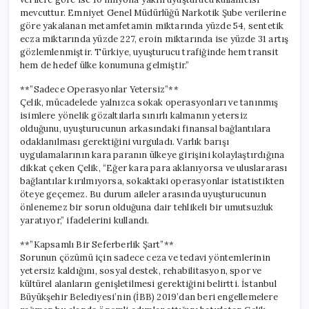
mevcuttur. Emniyet Genel Müdürlüğü Narkotik Şube verilerine
göre yakalanan metamfetamin miktarında yüzde 54, sentetik
ecza miktarında yüzde 227, eroin miktarında ise yüzde 31 artış
gözlemlenmiştir. Türkiye, uyuşturucu trafiğinde hem transit
hem de hedef ülke konumuna gelmiştir.”
**”Sadece Operasyonlar Yetersiz”**
Çelik, mücadelede yalnızca sokak operasyonları ve tanınmış
isimlere yönelik gözaltılarla sınırlı kalmanın yetersiz
olduğunu, uyuşturucunun arkasındaki finansal bağlantılara
odaklanılması gerektiğini vurguladı. Varlık barışı
uygulamalarının kara paranın ülkeye girişini kolaylaştırdığına
dikkat çeken Çelik, “Eğer kara para aklanıyorsa ve uluslararası
bağlantılar kırılmıyorsa, sokaktaki operasyonlar istatistikten
öteye geçemez. Bu durum aileler arasında uyuşturucunun
önlenemez bir sorun olduğuna dair tehlikeli bir umutsuzluk
yaratıyor,” ifadelerini kullandı.
**”Kapsamlı Bir Seferberlik Şart”**
Sorunun çözümü için sadece ceza ve tedavi yöntemlerinin
yetersiz kaldığını, sosyal destek, rehabilitasyon, spor ve
kültürel alanların genişletilmesi gerektiğini belirtti. İstanbul
Büyükşehir Belediyesi’nin (İBB) 2019’dan beri engellemelere