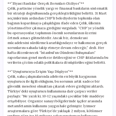
İhtiyacımız
**”Siyasi Baskılar Gerçek Sorunları Gizliyor”**
Var”
Çelik, partisine yönelik yargı ve finansal baskıların sistematik
için
bir strateji doğrultusunda gerçekleştirildiğini belirtti. 31 Mart
seçimlerinin ardından CHP’li belediyelerin toplumla olan
bağının koparılmaya çalışıldığını ifade eden Çelik, ülkenin
yönetimsel bir çıkmaza girdiğini vurguladı. “CHP’ye yönelik
bu operasyonlar, toplumun önemli sorunlarının üzerini
örtmek amacı gütmektedir. Ancak biz, demokrasi
mücadelesini sürdürme kararlılığındayız ve halkımızın gerçek
sorunlarını sahada takip etmeye devam edeceğiz,” dedi. Her
hafta düzenlenecek “İstanbul’un Gündemi Buluşmaları”
raporlarının genel merkeze iletileceğini ve CHP iktidarında bu
verilerin çözüm odaklı politikalara dönüştürüleceğini belirtti.
**”Uyuşturucuya Erişim Yaşı Düşüyor”**
Çelik, saha çalışmalarında ailelerin en büyük kaygısının
uyuşturucu ile ilgili olduğunu, bu sorunun artık sadece bir
güvenlik meselesi olmaktan çıkarak evlere girdiğini aktardı.
Türkiye’deki uyuşturucu kullanımına dair çarpıcı veriler
paylaştı: “Ne yazık ki, 10-12 yaşındaki çocuklar bile maddeye
erişebiliyor. Organize sanayi bölgelerinde işçiler arasında
metamfetamin kullanımı yaygın hale gelmiştir. İyimser
araştırmalara göre Türkiye’de yaklaşık 2 milyon, kötümser
verilere göre ise 10 milyona yakın uyuşturucu kullanıcısı