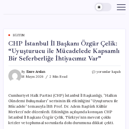
Skip
to
content
EĞITIM
CHP İstanbul İl Başkanı Özgür Çelik:
“Uyuşturucu ile Mücadelede Kapsamlı
Bir Seferberliğe İhtiyacımız Var”
CHP
By
Emre Arslan
yorumlar kapalı
İstanbul
18 Mayıs 2026
2 Min Read
İl
Başkanı
Özgür
Cumhuriyet Halk Partisi (CHP) İstanbul İl Başkanlığı, “Halkın
Çelik:
Gündemi Buluşmaları” serisinin ilk etkinliğini “Uyuşturucu ile
“Uyuşturucu
ile
Mücadele” temasıyla İBB Prof. Dr. Adem Baştürk Kültür
Mücadelede
Merkezi’nde düzenledi. Etkinliğin açılışında konuşan CHP
Kapsamlı
İstanbul İl Başkanı Özgür Çelik, Türkiye’nin mevcut çoklu
Bir
krizler ve toplumsal sorunlarla dolu durumuna dikkat çekti.
Seferberliğe