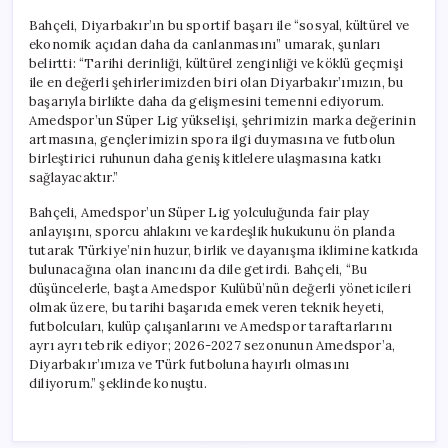
Bahçeli, Diyarbakır’ın bu sportif başarı ile “sosyal, kültürel ve
ekonomik açıdan daha da canlanmasını” umarak, şunları
belirtti: “Tarihi derinliği, kültürel zenginliği ve köklü geçmişi
ile en değerli şehirlerimizden biri olan Diyarbakır’ımızın, bu
başarıyla birlikte daha da gelişmesini temenni ediyorum.
Amedspor’un Süper Lig yükselişi, şehrimizin marka değerinin
artmasına, gençlerimizin spora ilgi duymasına ve futbolun
birleştirici ruhunun daha geniş kitlelere ulaşmasına katkı
sağlayacaktır.”
Bahçeli, Amedspor’un Süper Lig yolculuğunda fair play
anlayışını, sporcu ahlakını ve kardeşlik hukukunu ön planda
tutarak Türkiye’nin huzur, birlik ve dayanışma iklimine katkıda
bulunacağına olan inancını da dile getirdi. Bahçeli, “Bu
düşüncelerle, başta Amedspor Kulübü’nün değerli yöneticileri
olmak üzere, bu tarihi başarıda emek veren teknik heyeti,
futbolcuları, kulüp çalışanlarını ve Amedspor taraftarlarını
ayrı ayrı tebrik ediyor; 2026-2027 sezonunun Amedspor’a,
Diyarbakır’ımıza ve Türk futboluna hayırlı olmasını
diliyorum.” şeklinde konuştu.