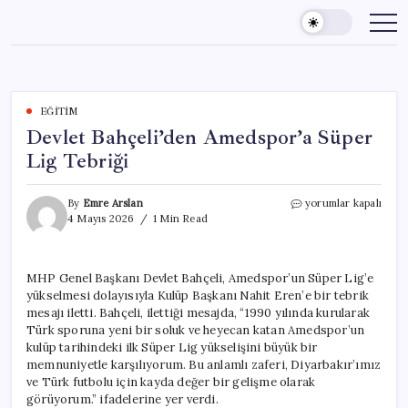
Skip
to
content
EĞITIM
Devlet Bahçeli’den Amedspor’a Süper
Lig Tebriği
Devlet
By
Emre Arslan
yorumlar kapalı
Bahçeli’den
4 Mayıs 2026
1 Min Read
Amedspor’a
Süper
Lig
MHP Genel Başkanı Devlet Bahçeli, Amedspor’un Süper Lig’e
Tebriği
yükselmesi dolayısıyla Kulüp Başkanı Nahit Eren’e bir tebrik
için
mesajı iletti. Bahçeli, ilettiği mesajda, “1990 yılında kurularak
Türk sporuna yeni bir soluk ve heyecan katan Amedspor’un
kulüp tarihindeki ilk Süper Lig yükselişini büyük bir
memnuniyetle karşılıyorum. Bu anlamlı zaferi, Diyarbakır’ımız
ve Türk futbolu için kayda değer bir gelişme olarak
görüyorum.” ifadelerine yer verdi.