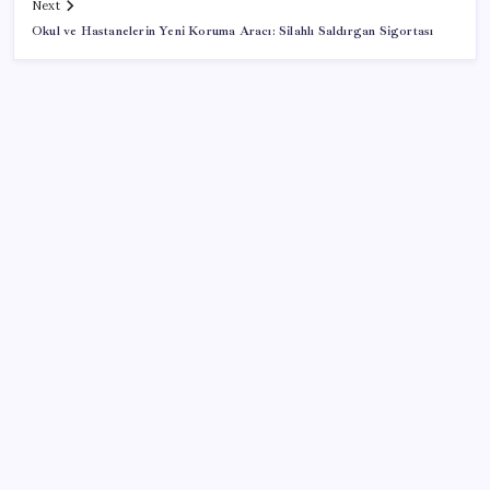
Next
Okul ve Hastanelerin Yeni Koruma Aracı: Silahlı Saldırgan Sigortası
SON YAZILAR
Ekran Kartı Fiyatlarına Zam Yolda: Yüzde 40’a Varan
Fiyat Artışı
iPhone 18 Pro Max ve iPhone Ultra Elimizde
ASELSAN, Avrupa’nın En Büyük Hava Savunma Tesisi
Oğulbey’i Geliştiriyor
2026 AÖL 3. Dönem sınav sonuçları ne zaman