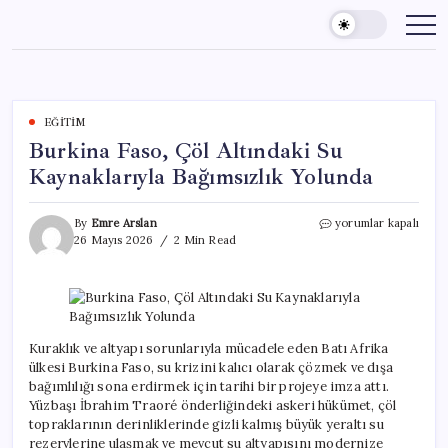
Skip
to
content
EĞITIM
Burkina Faso, Çöl Altındaki Su
Kaynaklarıyla Bağımsızlık Yolunda
Burkina
By
Emre Arslan
yorumlar kapalı
Faso,
26 Mayıs 2026
2 Min Read
Çöl
Altındaki
Su
Kaynaklarıyla
Bağımsızlık
Yolunda
Kuraklık ve altyapı sorunlarıyla mücadele eden Batı Afrika
için
ülkesi Burkina Faso, su krizini kalıcı olarak çözmek ve dışa
bağımlılığı sona erdirmek için tarihi bir projeye imza attı.
Yüzbaşı İbrahim Traoré önderliğindeki askeri hükümet, çöl
topraklarının derinliklerinde gizli kalmış büyük yeraltı su
rezervlerine ulaşmak ve mevcut su altyapısını modernize