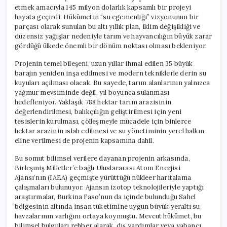
etmek amacıyla 145 milyon dolarlık kapsamlı bir projeyi
hayata geçirdi. Hükümetin “su egemenliği” vizyonunun bir
parçası olarak sunulan bu altı yıllık plan, iklim değişikliği ve
düzensiz yağışlar nedeniyle tarım ve hayvancılığın büyük zarar
gördüğü ülkede önemli bir dönüm noktası olması bekleniyor.
Projenin temel bileşeni, uzun yıllar ihmal edilen 35 büyük
barajın yeniden inşa edilmesi ve modern tekniklerle derin su
kuyuları açılması olacak. Bu sayede, tarım alanlarının yalnızca
yağmur mevsiminde değil, yıl boyunca sulanması
hedefleniyor. Yaklaşık 788 hektar tarım arazisinin
değerlendirilmesi, balıkçılığın geliştirilmesi için yeni
tesislerin kurulması, çölleşmeyle mücadele için binlerce
hektar arazinin ıslah edilmesi ve su yönetiminin yerel halkın
eline verilmesi de projenin kapsamına dahil.
Bu somut bilimsel verilere dayanan projenin arkasında,
Birleşmiş Milletler’e bağlı Uluslararası Atom Enerjisi
Ajansı’nın (IAEA) geçmişte yürüttüğü nükleer haritalama
çalışmaları bulunuyor. Ajansın izotop teknolojileriyle yaptığı
araştırmalar, Burkina Faso’nun da içinde bulunduğu Sahel
bölgesinin altında insan tüketimine uygun büyük yeraltı su
havzalarının varlığını ortaya koymuştu. Mevcut hükümet, bu
bilimsel bulguları rehber alarak, dış yardımlar veya yabancı