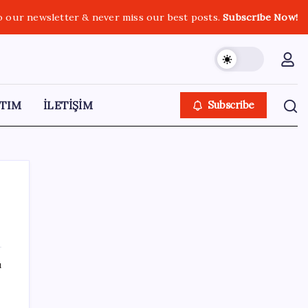
o our newsletter & never miss our best posts.
Subscribe Now!
TIM
İLETİŞİM
Subscribe
r
SON YAZILAR
ı
Ekran Kartı Fiyatlarına Zam Yolda: Yüzde
40’a Varan Fiyat Artışı