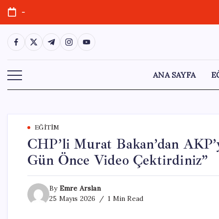
Skip
-
to
content
https://www.facebook.com/
https://twitter.com/
https://t.me/
https://www.instagram.com/
https://youtube.com/
ANA SAYFA
E
EĞITIM
CHP’li Murat Bakan’dan AKP’ye 
Gün Önce Video Çektirdiniz”
By
Emre Arslan
25 Mayıs 2026
1 Min Read