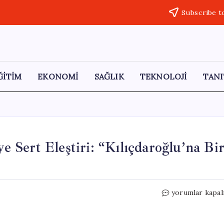
Subscribe t
ĞİTİM
EKONOMİ
SAĞLIK
TEKNOLOJİ
TANI
Sert Eleştiri: “Kılıçdaroğlu’na Bi
CHP’li
yorumlar kapal
Murat
Bakan’dan
AKP’ye