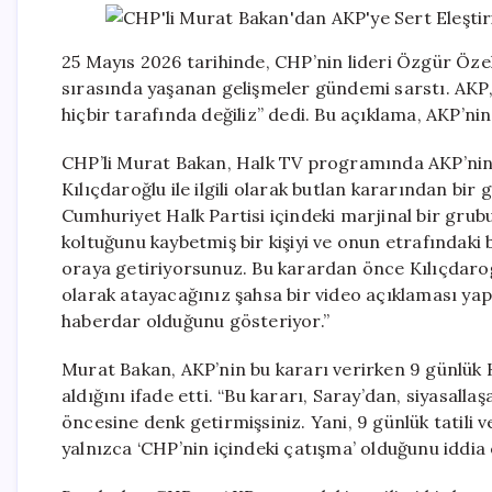
25 Mayıs 2026 tarihinde, CHP’nin lideri Özgür Öze
sırasında yaşanan gelişmeler gündemi sarstı. AKP, b
hiçbir tarafında değiliz” dedi. Bu açıklama, AKP’ni
CHP’li Murat Bakan, Halk TV programında AKP’nin 
Kılıçdaroğlu ile ilgili olarak butlan kararından bir 
Cumhuriyet Halk Partisi içindeki marjinal bir grub
koltuğunu kaybetmiş bir kişiyi ve onun etrafındaki b
oraya getiriyorsunuz. Bu karardan önce Kılıçdaro
olarak atayacağınız şahsa bir video açıklaması ya
haberdar olduğunu gösteriyor.”
Murat Bakan, AKP’nin bu kararı verirken 9 günlük K
aldığını ifade etti. “Bu kararı, Saray’dan, siyasall
öncesine denk getirmişsiniz. Yani, 9 günlük tatili
yalnızca ‘CHP’nin içindeki çatışma’ olduğunu iddia