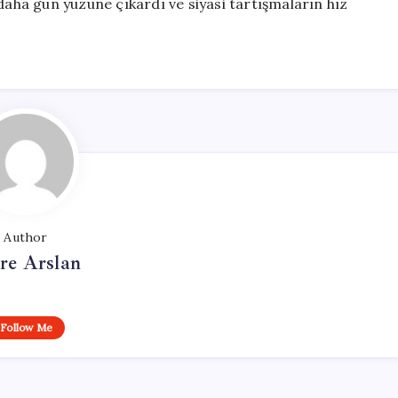
daha gün yüzüne çıkardı ve siyasi tartışmaların hız
Author
re Arslan
Follow Me