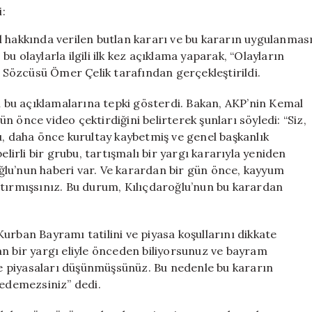
Sert
Eleştiri:
l hakkında verilen butlan kararı ve bu kararın uygulanmas
“Kılıçdaroğlu’n
u olaylarla ilgili ilk kez açıklama yaparak, “Olayların
Bir
n Sözcüsü Ömer Çelik tarafından gerçekleştirildi.
Gün
Önce
Video
bu açıklamalarına tepki gösterdi. Bakan, AKP’nin Kemal
Çektirdiniz”
gün önce video çektirdiğini belirterek şunları söyledi: “Siz,
için
u, daha önce kurultay kaybetmiş ve genel başkanlık
elirli bir grubu, tartışmalı bir yargı kararıyla yeniden
ğlu’nun haberi var. Ve karardan bir gün önce, kayyum
ptırmışsınız. Bu durum, Kılıçdaroğlu’nun bu karardan
urban Bayramı tatilini ve piyasa koşullarını dikkate
aşan bir yargı eliyle önceden biliyorsunuz ve bayram
 ve piyasaları düşünmüşsünüz. Bu nedenle bu kararın
 edemezsiniz” dedi.