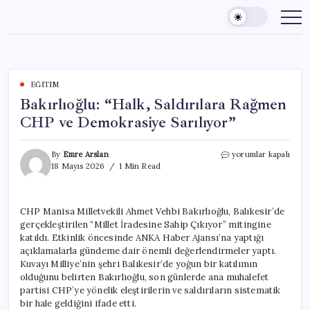
Skip
to
content
EĞITIM
Bakırlıoğlu: “Halk, Saldırılara Rağmen
CHP ve Demokrasiye Sarılıyor”
Bakırlıoğlu:
By
Emre Arslan
yorumlar kapalı
“Halk,
18 Mayıs 2026
1 Min Read
Saldırılara
Rağmen
CHP
CHP Manisa Milletvekili Ahmet Vehbi Bakırlıoğlu, Balıkesir’de
ve
gerçekleştirilen “Millet İradesine Sahip Çıkıyor” mitingine
Demokrasiye
Sarılıyor”
katıldı. Etkinlik öncesinde ANKA Haber Ajansı’na yaptığı
için
açıklamalarla gündeme dair önemli değerlendirmeler yaptı.
Kuvayı Milliye’nin şehri Balıkesir’de yoğun bir katılımın
olduğunu belirten Bakırlıoğlu, son günlerde ana muhalefet
partisi CHP’ye yönelik eleştirilerin ve saldırıların sistematik
bir hale geldiğini ifade etti.