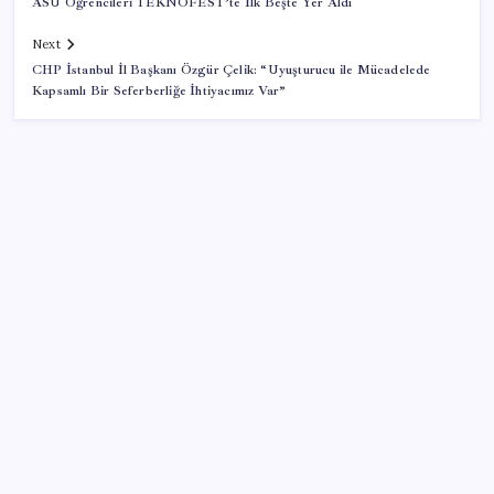
ASÜ Öğrencileri TEKNOFEST’te İlk Beşte Yer Aldı
Next
CHP İstanbul İl Başkanı Özgür Çelik: “Uyuşturucu ile Mücadelede
Kapsamlı Bir Seferberliğe İhtiyacımız Var”
SON YAZILAR
9 milyon abonenin faturası kasım ayında ikiye
katlanacak
TMSF, 106 aracı satışa sunacak
DİSK-AR: Asgari ücret 5 bin 576 lira eridi