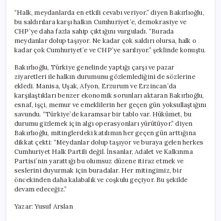
“Halk, meydanlarda en etkili cevabı veriyor.” diyen Bakırlıoğlu,
bu saldırılara karşı halkın Cumhuriyet’e, demokrasiye ve
CHP’ye daha fazla sahip çıktığını vurguladı. “Burada
meydanlar dolup taşıyor. Ne kadar çok saldırı olursa, halk o
kadar çok Cumhuriyet’e ve CHP’ye sarılıyor.” şeklinde konuştu.
Bakırlıoğlu, Türkiye genelinde yaptığı çarşı ve pazar
ziyaretleri ile halkın durumunu gözlemlediğini de sözlerine
ekledi. Manisa, Uşak, Afyon, Erzurum ve Erzincan’da
karşılaştıkları benzer ekonomik sorunları aktaran Bakırlıoğlu,
esnaf, işçi, memur ve emeklilerin her geçen gün yoksullaştığını
savundu. “Türkiye’de karamsar bir tablo var. Hükümet, bu
durumu gizlemek için algı operasyonları yürütüyor.” diyen
Bakırlıoğlu, mitinglerdeki katılımın her geçen gün arttığına
dikkat çekti: “Meydanlar dolup taşıyor ve buraya gelen herkes
Cumhuriyet Halk Partili değil. İnsanlar, Adalet ve Kalkınma
Partisi’nin yarattığı bu olumsuz düzene itiraz etmek ve
seslerini duyurmak için buradalar. Her mitingimiz, bir
öncekinden daha kalabalık ve coşkulu geçiyor. Bu şekilde
devam edeceğiz.”
Yazar: Yusuf Arslan