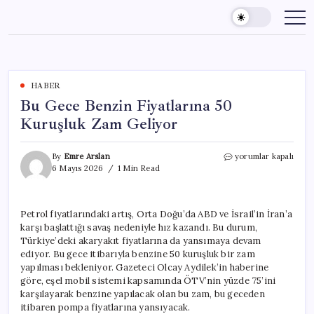
Skip
to
content
HABER
Bu Gece Benzin Fiyatlarına 50
Kuruşluk Zam Geliyor
Bu
By
Emre Arslan
yorumlar kapalı
Gece
6 Mayıs 2026
1 Min Read
Benzin
Fiyatlarına
50
Petrol fiyatlarındaki artış, Orta Doğu’da ABD ve İsrail’in İran’a
Kuruşluk
karşı başlattığı savaş nedeniyle hız kazandı. Bu durum,
Zam
Geliyor
Türkiye’deki akaryakıt fiyatlarına da yansımaya devam
için
ediyor. Bu gece itibarıyla benzine 50 kuruşluk bir zam
yapılması bekleniyor. Gazeteci Olcay Aydilek’in haberine
göre, eşel mobil sistemi kapsamında ÖTV’nin yüzde 75’ini
karşılayarak benzine yapılacak olan bu zam, bu geceden
itibaren pompa fiyatlarına yansıyacak.