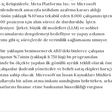
Aldı
n iç iletişimlerle, Meta Platforms Inc. ve Microsoft
için
önlendirmek amacıyla istihdam azaltma kararı aldığı
ücünün yaklaşık %10’una tekabül eden 8.000 çalışanını işte
00 pozisyon için alım süreci de durduruldu. İşten
leniyor. Şirket, büyük dil modelleri (LLM) ve sohbet
 harcamalarını dengelemeyi hedefliyor ve yapay zekanın
ımı gibi iç süreçlerde de verimlilik sağlamasını umuyor.
 bir yaklaşım benimsenerek ABD’deki binlerce çalışana
alışanın %7’sinin (yaklaşık 8.750 kişi) bu programdan
de bu ölçekte yapılan ilk gönüllü ayrılık teklifi olarak ön
lışanlar (kıdemli yöneticiler ve belirli satış ekipleri hariç)
atına sahip olacak. Microsoft’un İnsan Kaynakları Müdürü
llarıyla bir adım atma imkanı sunduğunu belirtirken, ark
aatlarını finanse etme baskısının hissedildiği vurgusu