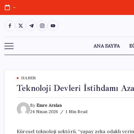
Skip
-
to
content
https://www.facebook.com/
https://twitter.com/
https://t.me/
https://www.instagram.com/
https://youtube.com/
ANA SAYFA
E
HABER
Teknoloji Devleri İstihdamı Az
By
Emre Arslan
24 Nisan 2026
1 Min Read
Küresel teknoloji sektörü, “yapay zeka odaklı verim