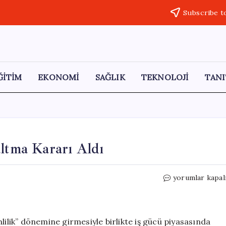
Subscribe t
ĞİTİM
EKONOMİ
SAĞLIK
TEKNOLOJİ
TANI
altma Kararı Aldı
Teknoloji
yorumlar kapal
Devleri
İstihdamı
Azaltma
Kararı
lilik” dönemine girmesiyle birlikte iş gücü piyasasında