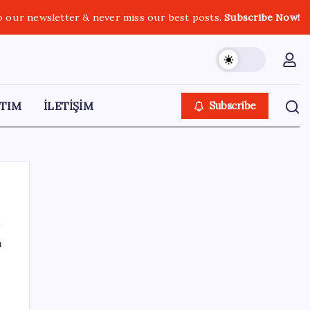
o our newsletter & never miss our best posts.
Subscribe Now!
TIM
İLETİŞİM
Subscribe
ı
SON YAZILAR
9 milyon abonenin faturası kasım ayında
ikiye katlanacak