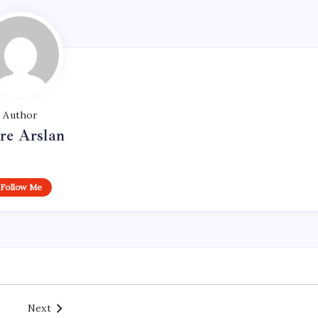
Author
re Arslan
Follow Me
Next