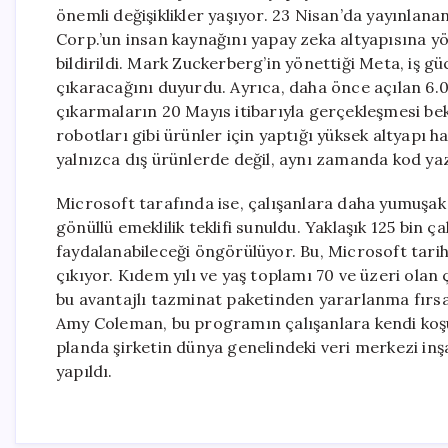
önemli değişiklikler yaşıyor. 23 Nisan’da yayınlana
Corp.’un insan kaynağını yapay zeka altyapısına y
bildirildi. Mark Zuckerberg’in yönettiği Meta, iş g
çıkaracağını duyurdu. Ayrıca, daha önce açılan 6.0
çıkarmaların 20 Mayıs itibarıyla gerçekleşmesi bek
robotları gibi ürünler için yaptığı yüksek altyapı
yalnızca dış ürünlerde değil, aynı zamanda kod yaz
Microsoft tarafında ise, çalışanlara daha yumuşak
gönüllü emeklilik teklifi sunuldu. Yaklaşık 125 bin ç
faydalanabileceği öngörülüyor. Bu, Microsoft tarihin
çıkıyor. Kıdem yılı ve yaş toplamı 70 ve üzeri olan ça
bu avantajlı tazminat paketinden yararlanma fırs
Amy Coleman, bu programın çalışanlara kendi koşu
planda şirketin dünya genelindeki veri merkezi inş
yapıldı.