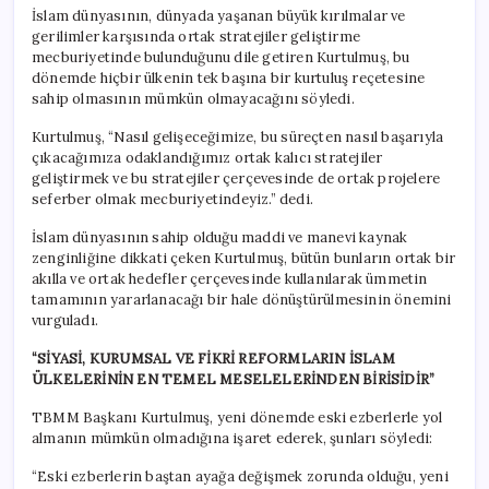
İslam dünyasının, dünyada yaşanan büyük kırılmalar ve
gerilimler karşısında ortak stratejiler geliştirme
mecburiyetinde bulunduğunu dile getiren Kurtulmuş, bu
dönemde hiçbir ülkenin tek başına bir kurtuluş reçetesine
sahip olmasının mümkün olmayacağını söyledi.
Kurtulmuş, “Nasıl gelişeceğimize, bu süreçten nasıl başarıyla
çıkacağımıza odaklandığımız ortak kalıcı stratejiler
geliştirmek ve bu stratejiler çerçevesinde de ortak projelere
seferber olmak mecburiyetindeyiz.” dedi.
İslam dünyasının sahip olduğu maddi ve manevi kaynak
zenginliğine dikkati çeken Kurtulmuş, bütün bunların ortak bir
akılla ve ortak hedefler çerçevesinde kullanılarak ümmetin
tamamının yararlanacağı bir hale dönüştürülmesinin önemini
vurguladı.
“SİYASİ, KURUMSAL VE FİKRİ REFORMLARIN İSLAM
ÜLKELERİNİN EN TEMEL MESELELERİNDEN BİRİSİDİR”
TBMM Başkanı Kurtulmuş, yeni dönemde eski ezberlerle yol
almanın mümkün olmadığına işaret ederek, şunları söyledi:
“Eski ezberlerin baştan ayağa değişmek zorunda olduğu, yeni