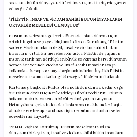
sistemin bütün dünyaya teklif edilmesi için el birliğiyle gayret
edeceğiz.” dedi.
“FİLİSTİN, İNSAF VE VİCDAN SAHİBİ BÜTÜN İNSANLARIN
ORTAK BİR MESELESİ OLMUŞTUR”
Filistin meselesinin gelecek dönemde İslam dünyası için
ortak bir çaba ve gaye olduğunu belirten Kurtulmuş, “Filistin,
sadece Müslümanların değil, insaf ve vicdan sahibi bütün
insanların ortak bir meselesi olmuştur. Filistin’de yaşanan
insanlık tarihinin gördüğü en büyük soykırıma karşı dünyanın
hemen her yerinde vicdan ve insaf sahibi insanlar ayağa
kalkmakta, hesap sormaya başlamaktadırlar. İnşallah Filistin
meselesini sonuna kadar götüreceğiz.” ifadelerini kullandı.
Kurtulmuş, başkenti Kudüs olan nehirden denize kadar özgür
bir Filistin devleti için mücadeleyi sürdüreceklerini, Filistin
halkına tarihi boyunca en büyük zulmü yapan Binyamin
Netanyahu ve çetesinden de uluslararası mahkemeler başta
olmak üzere hesap sorulması için de bütün imkanları sefer
edeceklerini kaydetti.
TBMM Başkanı Kurtulmuş, Filistin meselesinin İslam
dünyasını birleştiren, insaf ve vicdan sahibi bütün insanların