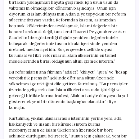
birtakım yaklaşımları hayata geçirmek için uzun uzun da
vaktimizin olmadığı bir dönemin başındayız. Onun için
diyorum ki İslam dünyasının A’dan Z’ye topyekun bir reform
sürecine ihtiyacı vardır. Reformdan kastım, aslımızdan
kopmak, köklerimizden uzaklaşmak, İslami değerleri bir
kenara bırakmak değil, tam tersi Hazreti Peygamber ve Asrı
Saadet’in bize gösterdiği ölçüde yeniden değerlerimizle
buluşarak, değerlerimizi asrın idraki içerisinde yeniden
üretmek mecburiyetidir. Bu çerçevede özellikle siyasi,
kurumsal ve fikri reformların İslam ülkelerinin en temel
meselelerinden birisi olduğunun altını çizmek isterim.”
Bu reformların ana fikrinin “adalet”, “ehliyet”, “şura” ve “hesap
verebilirlik prensibi” şeklinde dört ana sütun üzerinde
yükselmesi gerektiğini dile getiren Kurtulmuş, “Bu prensipler
üzerinde gelişecek olan İslam ülkeleri arasında işbirliği ve
geleceği birlikte kurma iradesi, Allah’ın izniyle dünyaya da yol
gösterecek yeni bir dönemin başlangıcı olacaktır.” diye
konuştu.
Kurtulmuş, yıkılan uluslararası sisteminin yerine yeni, adil,
hakkaniyetli ve insani bir küresel sistem kurma
mecburiyetinin de İslam ülkelerinin üzerinde bir borç
şeklinde durduğunu belirterek, “Bunun için çalışacak, yeni bir