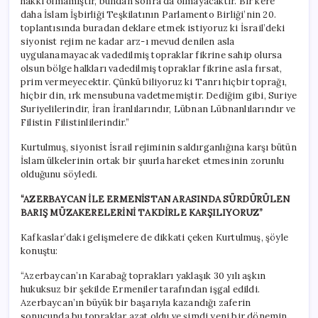
hakkı olmamıştır, bundan sonra da olmayacaktır. Bir kere
daha İslam İşbirliği Teşkilatının Parlamento Birliği’nin 20.
toplantısında buradan deklare etmek istiyoruz ki İsrail’deki
siyonist rejim ne kadar arz-ı mevud denilen asla
uygulanamayacak vadedilmiş topraklar fikrine sahip olursa
olsun bölge halkları vadedilmiş topraklar fikrine asla fırsat,
prim vermeyecektir. Çünkü biliyoruz ki Tanrı hiçbir toprağı,
hiçbir din, ırk mensubuna vadetmemiştir. Dediğim gibi, Suriye
Suriyelilerindir, İran İranlılarındır, Lübnan Lübnanlılarındır ve
Filistin Filistinlilerindir.”
Kurtulmuş, siyonist İsrail rejiminin saldırganlığına karşı bütün
İslam ülkelerinin ortak bir şuurla hareket etmesinin zorunlu
olduğunu söyledi.
“AZERBAYCAN İLE ERMENİSTAN ARASINDA SÜRDÜRÜLEN
BARIŞ MÜZAKERELERİNİ TAKDİRLE KARŞILIYORUZ”
Kafkaslar’daki gelişmelere de dikkati çeken Kurtulmuş, şöyle
konuştu:
“Azerbaycan’ın Karabağ toprakları yaklaşık 30 yılı aşkın
hukuksuz bir şekilde Ermeniler tarafından işgal edildi.
Azerbaycan’ın büyük bir başarıyla kazandığı zaferin
sonucunda bu topraklar azat oldu ve şimdi yeni bir dönemin