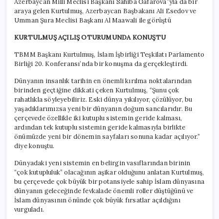
Azerbaycan Milli Meclisi Başkanı Sahiba Gafarova”yla da bir
araya gelen Kurtulmuş, Azerbaycan Başbakanı Ali Esedov ve
Umman Şura Meclisi Başkanı Al Maawali ile görüştü
KURTULMUŞ AÇILIŞ OTURUMUNDA KONUŞTU
TBMM Başkanı Kurtulmuş, İslam İşbirliği Teşkilatı Parlamento
Birliği 20. Konferansı’nda bir konuşma da gerçekleştirdi.
Dünyanın insanlık tarihin en önemli kırılma noktalarından
birinden geçtiğine dikkati çeken Kurtulmuş, “Şunu çok
rahatlıkla söyleyebiliriz. Eski dünya yıkılıyor, çözülüyor, bu
yaşadıklarımızsa yeni bir dünyanın doğum sancılarıdır. Bu
çerçevede özellikle iki kutuplu sistemin geride kalması,
ardından tek kutuplu sistemin geride kalmasıyla birlikte
önümüzde yeni bir dönemin sayfaları sonuna kadar açılıyor.”
diye konuştu.
Dünyadaki yeni sistemin en belirgin vasıflarından birinin
“çok kutupluluk” olacağının aşikar olduğunu anlatan Kurtulmuş,
bu çerçevede çok büyük bir potansiyele sahip İslam dünyasına
dünyanın geleceğinde fevkalade önemli roller düştüğünü ve
İslam dünyasının önünde çok büyük fırsatlar açıldığını
vurguladı.