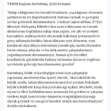
TBMM Başkanı Kurtulmuş, şöyle konuştu:
“Sahip olduğumuz bu önemli fırsatların, yaşadığımız dönemin
şartlarını da iyi değerlendirerek farkına varmak ve gereğini
yerine getirmek durumundayız. 2 milyarı aşkın nüfusu, 57 üye
ülkesiyle Birleşmiş Milletler’den sonra dünyanın en önemli
uluslararası teşkilatına sahip olan yapısı, yer altı ve yerüstü
kaynakları, muhteşem bir ekonomik kalkınma potansiyeli ve
genç nüfusuyla birlikte İslam dünyası yeni dönemin, yeni
kurulacak olan dünya sisteminin önemli güç merkezlerinden
birisi olmaya adaydır ve bu istikamette çalışmalarımızı
yoğunlaştırmak durumundayız. Bunun için öncelikle
kendimizin, gücümüzün farkına varmamız lazım ve özgüven
içerisinde geleceğe hazırlanmamız gerekir.”
Kurtulmuş, birlik ve kardeşliğin tesisi için çalışmalar
yapmanın mecburiyetine işaret ederek, “Aksi takdirde bu
büyük zaafla, İslam dünyasının hemen her yerinin fevkalade
büyük tehditlerle karşı karşıya kalacağı açıktır. Mezhebi, etnik,
siyasi ve fikri farklılıklarımızı aramızda bir gerilim ve çatışma
vesilesi değil, tam tersine ümmetin zenginliğinin kaynağı
olarak görmek ve ona göre hareket etmek mecburiyetindeyiz.”
ifadelerini kullandı.