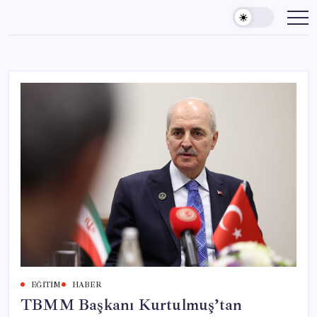
Skip
to
content
EĞITIM
HABER
TBMM Başkanı Kurtulmuş’tan