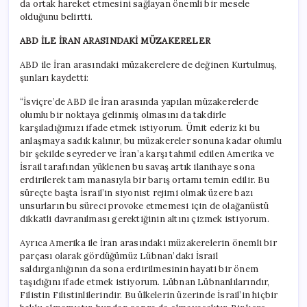
da ortak hareket etmesini sağlayan önemli bir mesele
olduğunu belirtti.
ABD İLE İRAN ARASINDAKİ MÜZAKERELER
ABD ile İran arasındaki müzakerelere de değinen Kurtulmuş,
şunları kaydetti:
“İsviçre’de ABD ile İran arasında yapılan müzakerelerde
olumlu bir noktaya gelinmiş olmasını da takdirle
karşıladığımızı ifade etmek istiyorum. Ümit ederiz ki bu
anlaşmaya sadık kalınır, bu müzakereler sonuna kadar olumlu
bir şekilde seyreder ve İran’a karşı tahmil edilen Amerika ve
İsrail tarafından yüklenen bu savaş artık ilanihaye sona
erdirilerek tam manasıyla bir barış ortamı temin edilir. Bu
süreçte başta İsrail’in siyonist rejimi olmak üzere bazı
unsurların bu süreci provoke etmemesi için de olağanüstü
dikkatli davranılması gerektiğinin altını çizmek istiyorum.
Ayrıca Amerika ile İran arasındaki müzakerelerin önemli bir
parçası olarak gördüğümüz Lübnan’daki İsrail
saldırganlığının da sona erdirilmesinin hayati bir önem
taşıdığını ifade etmek istiyorum. Lübnan Lübnanlılarındır,
Filistin Filistinlilerindir. Bu ülkelerin üzerinde İsrail’in hiçbir