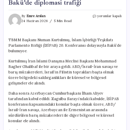
Bakü’de diplomasi trafiği
TBMM
By
Emre Arslan
yorumlar kapalı
Başkanı
24 Haziran 2026
5 Min Read
Kurtulmuş’tan
Bakü’de
diplomasi
TBMM Başkanı Numan Kurtulmuş, İslam İşbirliği Teşkilatı
trafiği
Parlamento Birliği (İSİPAB) 20. Konferansı dolayısıyla Bakü’de
için
bulunuyor.
Kurtulmuş İran İslami Danışma Meclisi Başkanı Mohammad
Bagher Ghalibaf ile bir araya geldi. ABD/İsrail-İran savaşı ve
barış müzakereleri, İsrail’in Filistin toprakları başta olmak
üzere bölgedeki saldırganlıkları ile küresel ve bölgesel
gelişmeler ele alındı.
Daha sonra Azerbaycan Cumhurbaşkanı İlham Aliyev
tarafından kabul edildi. Zagulba Sarayı’ndaki kabulde, İSİPAB
konferansı kapsamındaki konular başta olmak üzere, ABD/
İsrail-İran savaşı, Azerbaycan ile Ermenistan arasında
sürdürülen barış müzakereleri ile diğer bölgesel ve küresel
konular ele alındı.