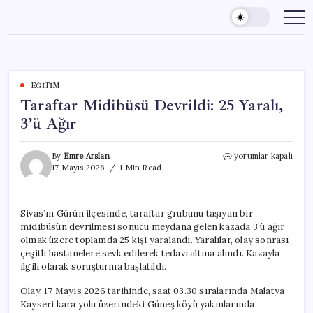
Skip
to
content
EĞITIM
Taraftar Midibüsü Devrildi: 25 Yaralı,
3’ü Ağır
Taraftar
By
Emre Arslan
yorumlar kapalı
Midibüsü
17 Mayıs 2026
1 Min Read
Devrildi:
25
Yaralı,
Sivas’ın Gürün ilçesinde, taraftar grubunu taşıyan bir
3’ü
midibüsün devrilmesi sonucu meydana gelen kazada 3’ü ağır
Ağır
için
olmak üzere toplamda 25 kişi yaralandı. Yaralılar, olay sonrası
çeşitli hastanelere sevk edilerek tedavi altına alındı. Kazayla
ilgili olarak soruşturma başlatıldı.
Olay, 17 Mayıs 2026 tarihinde, saat 03.30 sıralarında Malatya-
Kayseri kara yolu üzerindeki Güneş köyü yakınlarında