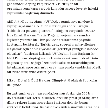
genelindeki doping karşıtı ve etik kuruluşlar, bu
organizasyona karşı sert bir karşı duruş sergileyerek hukuki
yaptırımlar başlatmış durumda.
ABD Anti-Doping Ajansı (USADA), organizasyona yönelik
yaptığı açıklamada, bu tür bir etkinliğin sporcular için
“tehlikeli bir palyaço gösterisi” olduğunu vurguladı. USADA
İcra Kurulu Başkanı Travis Tygart, projenin arkasındaki
kişilerin yalnızca hızlı bir şekilde para kazanma peşinde
koştuğunu belirterek, “Bu kâr, genç sporcuların hayallerine
ulaşmaları için doping yapmaları gerektiği yanılgısının bedeli
olacaktır” ifadelerini kullandı. USADA’nın Bilim Başkanı Dr.
Matt Fedoruk, doping maddelerinin yasaklama nedenlerinin
başında sporcu sağlığı üzerindeki kalıcı zararlar olduğunu
hatırlatarak, sporcuların bu organizasyonda kendilerini büyük
bir riske attıklarına dikkat çekti.
Milyon Dolarlık Ödül Havuzu: Olimpiyat Madalyalı Sporcular
da İçinde
Bu tartışmalı organizasyonda, her müsabaka için 500 bin
dolara kadar ödüller sunulurken, özellikle prestijli branşlarda
dünya rekoru kıran sporculara 1 milyon dolarlık bonus
verileceği belirtiliyor. Bu cazibeye kapılan sporcular arasında