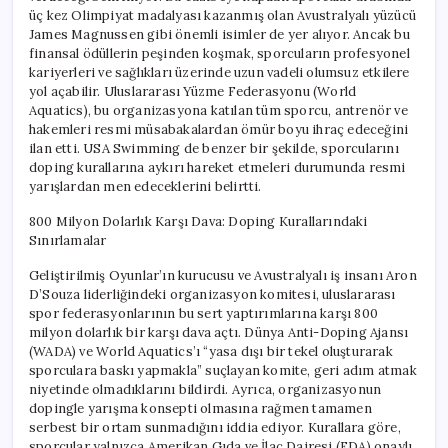
üç kez Olimpiyat madalyası kazanmış olan Avustralyalı yüzücü
James Magnussen gibi önemli isimler de yer alıyor. Ancak bu
finansal ödüllerin peşinden koşmak, sporcuların profesyonel
kariyerleri ve sağlıkları üzerinde uzun vadeli olumsuz etkilere
yol açabilir. Uluslararası Yüzme Federasyonu (World
Aquatics), bu organizasyona katılan tüm sporcu, antrenör ve
hakemleri resmi müsabakalardan ömür boyu ihraç edeceğini
ilan etti. USA Swimming de benzer bir şekilde, sporcularını
doping kurallarına aykırı hareket etmeleri durumunda resmi
yarışlardan men edeceklerini belirtti.
800 Milyon Dolarlık Karşı Dava: Doping Kurallarındaki
Sınırlamalar
Geliştirilmiş Oyunlar’ın kurucusu ve Avustralyalı iş insanı Aron
D’Souza liderliğindeki organizasyon komitesi, uluslararası
spor federasyonlarının bu sert yaptırımlarına karşı 800
milyon dolarlık bir karşı dava açtı. Dünya Anti-Doping Ajansı
(WADA) ve World Aquatics’ı “yasa dışı bir tekel oluşturarak
sporculara baskı yapmakla” suçlayan komite, geri adım atmak
niyetinde olmadıklarını bildirdi. Ayrıca, organizasyonun
dopingle yarışma konsepti olmasına rağmen tamamen
serbest bir ortam sunmadığını iddia ediyor. Kurallara göre,
sporcular yalnızca Amerikan Gıda ve İlaç Dairesi (FDA) onaylı