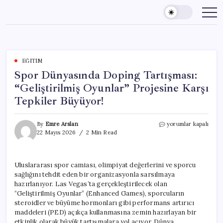
Skip
to
content
EĞITIM
Spor Dünyasında Doping Tartışması:
“Geliştirilmiş Oyunlar” Projesine Karşı
Tepkiler Büyüyor!
Spor
By
Emre Arslan
yorumlar kapalı
Dünyasında
22 Mayıs 2026
2 Min Read
Doping
Tartışması:
“Geliştirilmiş
Uluslararası spor camiası, olimpiyat değerlerini ve sporcu
Oyunlar”
sağlığını tehdit eden bir organizasyonla sarsılmaya
Projesine
Karşı
hazırlanıyor. Las Vegas’ta gerçekleştirilecek olan
Tepkiler
“Geliştirilmiş Oyunlar” (Enhanced Games), sporcuların
Büyüyor!
steroidler ve büyüme hormonları gibi performans artırıcı
için
maddeleri (PED) açıkça kullanmasına zemin hazırlayan bir
etkinlik olarak büyük tartışmalara yol açıyor. Dünya