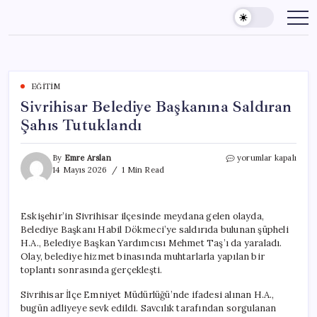
Skip
to
content
EĞITIM
Sivrihisar Belediye Başkanına Saldıran
Şahıs Tutuklandı
Sivrihisar
By
Emre Arslan
yorumlar kapalı
Belediye
14 Mayıs 2026
1 Min Read
Başkanına
Saldıran
Şahıs
Eskişehir’in Sivrihisar ilçesinde meydana gelen olayda,
Tutuklandı
Belediye Başkanı Habil Dökmeci’ye saldırıda bulunan şüpheli
için
H.A., Belediye Başkan Yardımcısı Mehmet Taş’ı da yaraladı.
Olay, belediye hizmet binasında muhtarlarla yapılan bir
toplantı sonrasında gerçekleşti.
Sivrihisar İlçe Emniyet Müdürlüğü’nde ifadesi alınan H.A.,
bugün adliyeye sevk edildi. Savcılık tarafından sorgulanan