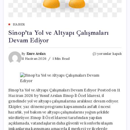
HABER
Sinop’ta Yol ve Altyapı Çalışmaları
Devam Ediyor
Sinop’ta
By
Emre Arslan
yorumlar kapalı
Yol
11 Haziran 2026
1 Min Read
ve
Altyapı
Çalışmaları
Devam
Ediyor
için
Sinop’ta Yol ve Altyapı Çalışmaları Devam Ediyor Posted on 11
Haziran 2026 by Yusuf Arslan Sinop İl Özel İdaresi, il
genelinde yol ve altyapı çalışmalarına aralıksız devam ediyor.
Ekipler, yaz dönemi programı kapsamında asfalt öncesi
hazırlık, yol bakım ve altyapı çalışmalarını yoğun şekilde
sürdürüyor. Sinop İl Özel İdaresi tarafından yapılan
açıklamada, vatandaşların daha güvenli ve konforlu ulaşım
imkanlarına kavuşması amacıyla il merkezi ve ilçelerde