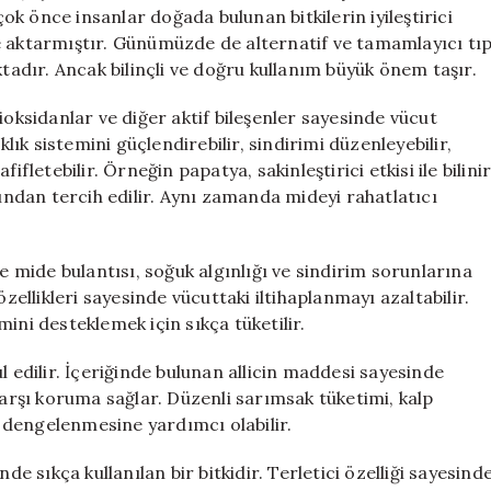
için
k önce insanlar doğada bulunan bitkilerin iyileştirici
sile aktarmıştır. Günümüzde de alternatif ve tamamlayıcı tı
ktadır. Ancak bilinçli ve doğru kullanım büyük önem taşır.
ntioksidanlar ve diğer aktif bileşenler sayesinde vücut
klık sistemini güçlendirebilir, sindirimi düzenleyebilir,
afifletebilir. Örneğin papatya, sakinleştirici etkisi ile bilini
fından tercih edilir. Aynı zamanda mideyi rahatlatıcı
ikle mide bulantısı, soğuk algınlığı ve sindirim sorunlarına
zellikleri sayesinde vücuttaki iltihaplanmayı azaltabilir.
emini desteklemek için sıkça tüketilir.
l edilir. İçeriğinde bulunan allicin maddesi sayesinde
karşı koruma sağlar. Düzenli sarımsak tüketimi, kalp
in dengelenmesine yardımcı olabilir.
de sıkça kullanılan bir bitkidir. Terletici özelliği sayesind