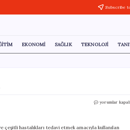
Subscribe t
ĞİTİM
EKONOMİ
SAĞLIK
TEKNOLOJİ
TANI
k
Şifalı
yorumlar kapal
Bitkiler
İle
Hayat
Bulmak
 ve çeşitli hastalıkları tedavi etmek amacıyla kullanılan