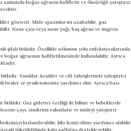
ı zamanda boğaz ağrısını hafifletir ve öksürüğü yatıştırır
ecektir.
iler gösterir. Mide spazmlarını azaltabilir, gaz
rabilir. Nane çayı veya nane yağı, baş ağrısı ve migren
emli şifalı bitkidir. Özellikle solunum yolu enfeksiyonlarında
 ve boğaz ağrısının hafifletilmesinde kullanılabilir. Ayrıca
aktadır.
itkidir. Yanıklar, kesikler ve cilt tahrişlerinde iyileştirici
ildi besler ve yenilenmesine yardımcı olur. Ayrıca bazı
r bitkidir. Gaz giderici özelliği ile bilinir ve bebeklerde
 Rezene çayı, sindirimi rahatlatır ve mideyi yatıştırır.
bolizmayı hızlandırabilir, kilo kontrolüne yardımcı olabilir
üzenli tüketildiğinde kalp sağlığını destekleyebilir.