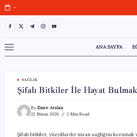
Skip
-
to
content
https://www.facebook.com/
https://twitter.com/
https://t.me/
https://www.instagram.com/
https://youtube.com/
ANA SAYFA
E
SAĞLIK
Şifalı Bitkiler İle Hayat Bulma
By
Emre Arslan
22 Nisan 2026
2 Min Read
Şifalı bitkiler, yüzyıllardır insan sağlığını korumak