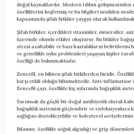
doğal kaynaklardır. Modern tıbbın gelişmesinden ço
özelliklerini keşfetmiş ve bu bilgileri nesilden ne
kapsamında şifalı bitkiler yaygın olarak kullanılma
Şifalı bitkiler, içerdikleri vitaminler, mineraller, a
üzerinde olumlu etkiler oluşturur. Bu bitkiler bağışı
stresi azaltabilir ve bazı hastalıkların belirtilerini h
ve genellikle uyku problemleri yaşayan kişiler tara
özelliği de bulunmaktadır.
Zencefil, en bilinen şifalı bitkilerden biridir. Özell
karşı etkili olduğu bilinmektedir. Anti-inflamatuar ö
Zencefil çayı, özellikle kış aylarında bağışıklık sist
Sarımsak da güçlü bir doğal antibiyotik olarak kabu
bağışıklık sistemini güçlendirir ve enfeksiyonlara 
sağlığını destekleyebilir ve kolesterol seviyelerin
Ihlamur, özellikle soğuk algınlığı ve grip dönemlerin