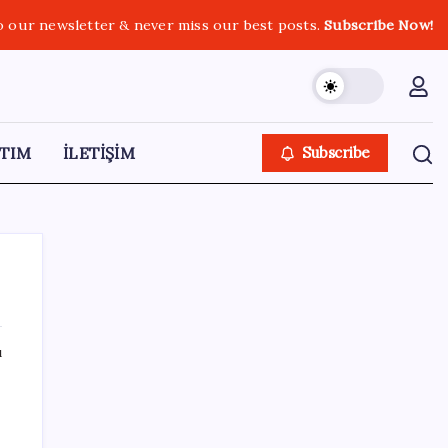
o our newsletter & never miss our best posts.
Subscribe Now!
TIM
İLETİŞİM
Subscribe
ı
SON YAZILAR
9 milyon abonenin faturası kasım ayında
ikiye katlanacak