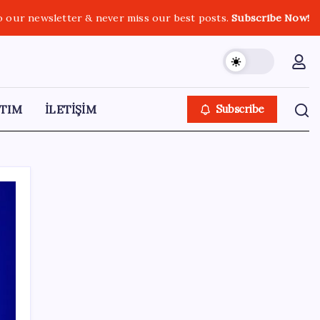
o our newsletter & never miss our best posts.
Subscribe Now!
TIM
İLETİŞİM
Subscribe
SON YAZILAR
Ekran Kartı Fiyatlarına Zam Yolda: Yüzde
40’a Varan Fiyat Artışı