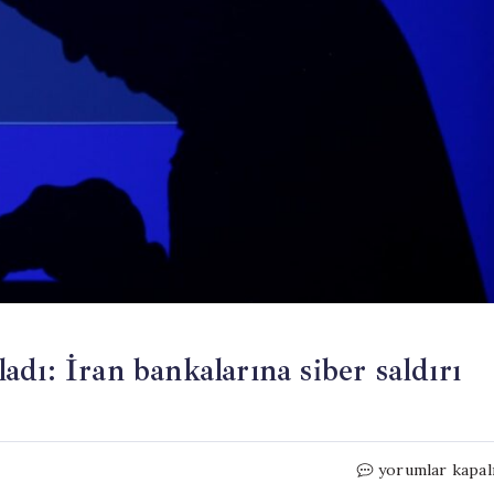
şladı: İran bankalarına siber saldırı
Sıcak
yorumlar kapal
savaş