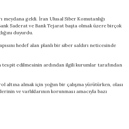
bitti,
siber
savaş
ırı meydana geldi. İran Ulusal Siber Komutanlığı
başladı:
Bank Saderat ve Bank Tejarat başta olmak üzere birçok
İran
dığını duyurdu.
bankalarına
siber
pısını hedef alan planlı bir siber saldırı neticesinde
saldırı
sistemi
kilitledi
 tespit edilmesinin ardından ilgili kurumlar tarafından
için
rol altına almak için yoğun bir çalışma yürütürken, olası
lerinin ve varlıklarının korunması amacıyla bazı