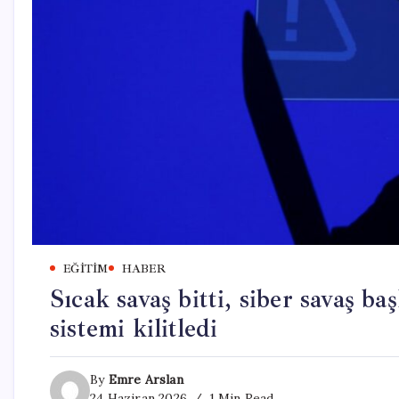
EĞITIM
HABER
Sıcak savaş bitti, siber savaş ba
sistemi kilitledi
By
Emre Arslan
24 Haziran 2026
1 Min Read