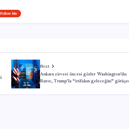
Follow Me
Next
Ankara zirvesi öncesi gözler Washington’da:
i
Rutte, Trump’la “ittifakın geleceğini” görüş