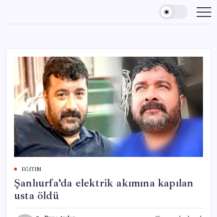
Skip
to
content
EĞITIM
Şanlıurfa’da elektrik akımına kapılan
usta öldü