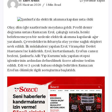
Şanlıurfa’da
By
Emre Arslan
yorumlar kapalı
elektrik
25 Haziran 2026
1 Min Read
akımına
kapılan
usta
öldü
için
Olay, dün öğle saatlerinde meydana geldi. Profil demir
doğrama ustası Ramazan Erol, çalıştığı sırada, henüz
belirlenemeyen bir nedenle elektrik akımına kapılarak ağır
yaralandı. Çevredekilerin ihbarıyla olay yerine sağlık ekipleri
sevk edildi. İlk müdahalesi yapılan Erol, Viranşehir Devlet
Hastanesi’ne kaldırıldı. Erol, kurtarılamadı. Erol’un cansız
bedeni, Şanlıurfa Adli Tıp Kurumu’nda yapılan otopsi
işlemlerinin ardından defnedilmek üzere ailesine teslim
edildi. Evli ve 3 çocuk babası olduğu belirtilen Ramazan
Erol’un ölümüyle ilgili soruşturma başlatıldı.