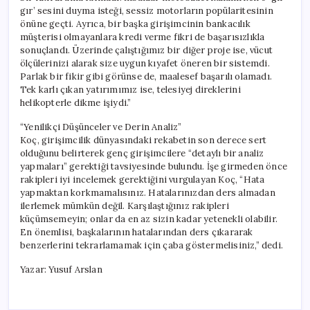
gır’ sesini duyma isteği, sessiz motorların popülaritesinin
önüne geçti. Ayrıca, bir başka girişimcinin bankacılık
müşterisi olmayanlara kredi verme fikri de başarısızlıkla
sonuçlandı. Üzerinde çalıştığımız bir diğer proje ise, vücut
ölçülerinizi alarak size uygun kıyafet öneren bir sistemdi.
Parlak bir fikir gibi görünse de, maalesef başarılı olamadı.
Tek karlı çıkan yatırımımız ise, telesiyej direklerini
helikopterle dikme işiydi.”
“Yenilikçi Düşünceler ve Derin Analiz”
Koç, girişimcilik dünyasındaki rekabetin son derece sert
olduğunu belirterek genç girişimcilere “detaylı bir analiz
yapmaları” gerektiği tavsiyesinde bulundu. İşe girmeden önce
rakipleri iyi incelemek gerektiğini vurgulayan Koç, “Hata
yapmaktan korkmamalısınız. Hatalarınızdan ders almadan
ilerlemek mümkün değil. Karşılaştığınız rakipleri
küçümsemeyin; onlar da en az sizin kadar yetenekli olabilir.
En önemlisi, başkalarının hatalarından ders çıkararak
benzerlerini tekrarlamamak için çaba göstermelisiniz,” dedi.
Yazar: Yusuf Arslan