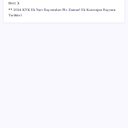
Next
** 2024 KYK Ek Yurt Başvuruları Ne Zaman? Ek Kontenjan Başvuru
Tarihleri
SON YAZILAR
iPhone 18 Pro Max ve iPhone Ultra Elimizde
ASELSAN, Avrupa’nın En Büyük Hava Savunma Tesisi
Oğulbey’i Geliştiriyor
2026 AÖL 3. Dönem sınav sonuçları ne zaman
açıklanacak? Açık Öğretim Lisesi sınav sonuçları
nasıl ve nereden öğrenilir?