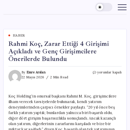
Skip
to
content
HABER
Rahmi Koç, Zarar Ettiği 4 Girişimi
Açıkladı ve Genç Girişimcilere
Önerilerde Bulundu
Rahmi
By
Emre Arslan
yorumlar kapalı
Koç,
22 Mayıs 2026
2 Min Read
Zarar
Ettiği
4
Koç Holding’in onursal başkanı Rahmi M. Koç, girişimcilere
Girişimi
ilham verecek tavsiyelerde bulunarak, kendi yatırım
Açıkladı
ve
deneyimlerinden çarpıcı örnekler paylaştı. “20 yıl önce beş
Genç
farklı yatırım yaptık; bunlardan yalnızca biri başarılı oldu,
Girişimcilere
diğer dört girişim başarısızlıkla sonuçlandı. Ancak kazançlı
Önerilerde
olan yatırım, diğerlerinin zararlarını karşıladı ve bize bir
Bulundu
miktar kar sağladı,” diyen Koç, başarılı olan tek yatırımının