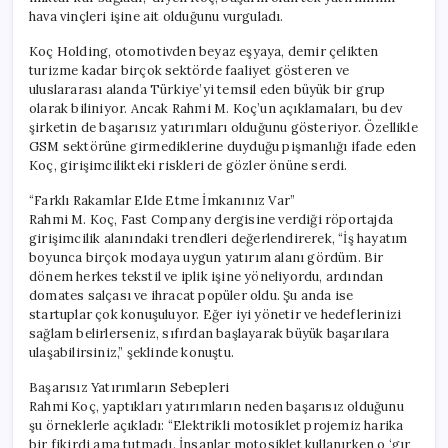
için
hava vinçleri işine ait olduğunu vurguladı.
Koç Holding, otomotivden beyaz eşyaya, demir çelikten
turizme kadar birçok sektörde faaliyet gösteren ve
uluslararası alanda Türkiye’yi temsil eden büyük bir grup
olarak biliniyor. Ancak Rahmi M. Koç’un açıklamaları, bu dev
şirketin de başarısız yatırımları olduğunu gösteriyor. Özellikle
GSM sektörüne girmediklerine duyduğu pişmanlığı ifade eden
Koç, girişimcilikteki riskleri de gözler önüne serdi.
“Farklı Rakamlar Elde Etme İmkanınız Var”
Rahmi M. Koç, Fast Company dergisine verdiği röportajda
girişimcilik alanındaki trendleri değerlendirerek, “İş hayatım
boyunca birçok modaya uygun yatırım alanı gördüm. Bir
dönem herkes tekstil ve iplik işine yöneliyordu, ardından
domates salçası ve ihracat popüler oldu. Şu anda ise
startuplar çok konuşuluyor. Eğer iyi yönetir ve hedeflerinizi
sağlam belirlerseniz, sıfırdan başlayarak büyük başarılara
ulaşabilirsiniz,” şeklinde konuştu.
Başarısız Yatırımların Sebepleri
Rahmi Koç, yaptıkları yatırımların neden başarısız olduğunu
şu örneklerle açıkladı: “Elektrikli motosiklet projemiz harika
bir fikirdi ama tutmadı. İnsanlar motosiklet kullanırken o ‘gır