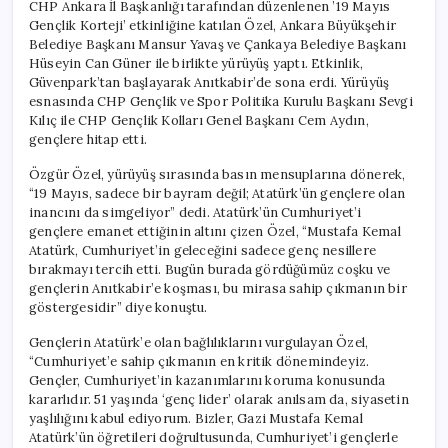
CHP Ankara İl Başkanlığı tarafından düzenlenen ’19 Mayıs
Gençlik Korteji’ etkinliğine katılan Özel, Ankara Büyükşehir
Belediye Başkanı Mansur Yavaş ve Çankaya Belediye Başkanı
Hüseyin Can Güner ile birlikte yürüyüş yaptı. Etkinlik,
Güvenpark’tan başlayarak Anıtkabir’de sona erdi. Yürüyüş
esnasında CHP Gençlik ve Spor Politika Kurulu Başkanı Sevgi
Kılıç ile CHP Gençlik Kolları Genel Başkanı Cem Aydın,
gençlere hitap etti.
Özgür Özel, yürüyüş sırasında basın mensuplarına dönerek,
“19 Mayıs, sadece bir bayram değil; Atatürk’ün gençlere olan
inancını da simgeliyor” dedi. Atatürk’ün Cumhuriyet’i
gençlere emanet ettiğinin altını çizen Özel, “Mustafa Kemal
Atatürk, Cumhuriyet’in geleceğini sadece genç nesillere
bırakmayı tercih etti. Bugün burada gördüğümüz coşku ve
gençlerin Anıtkabir’e koşması, bu mirasa sahip çıkmanın bir
göstergesidir” diye konuştu.
Gençlerin Atatürk’e olan bağlılıklarını vurgulayan Özel,
“Cumhuriyet’e sahip çıkmanın en kritik dönemindeyiz.
Gençler, Cumhuriyet’in kazanımlarını koruma konusunda
kararlıdır. 51 yaşında ‘genç lider’ olarak anılsam da, siyasetin
yaşlılığını kabul ediyorum. Bizler, Gazi Mustafa Kemal
Atatürk’ün öğretileri doğrultusunda, Cumhuriyet’i gençlerle