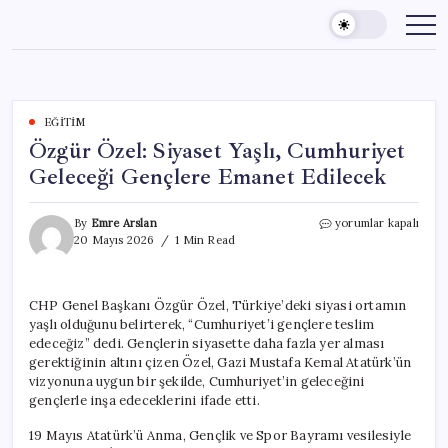
Skip
to
content
EĞITIM
Özgür Özel: Siyaset Yaşlı, Cumhuriyet
Geleceği Gençlere Emanet Edilecek
Özgür
By
Emre Arslan
yorumlar kapalı
Özel:
20 Mayıs 2026
1 Min Read
Siyaset
Yaşlı,
Cumhuriyet
CHP Genel Başkanı Özgür Özel, Türkiye’deki siyasi ortamın
Geleceği
yaşlı olduğunu belirterek, “Cumhuriyet’i gençlere teslim
Gençlere
Emanet
edeceğiz” dedi. Gençlerin siyasette daha fazla yer alması
Edilecek
gerektiğinin altını çizen Özel, Gazi Mustafa Kemal Atatürk’ün
için
vizyonuna uygun bir şekilde, Cumhuriyet’in geleceğini
gençlerle inşa edeceklerini ifade etti.
19 Mayıs Atatürk’ü Anma, Gençlik ve Spor Bayramı vesilesiyle