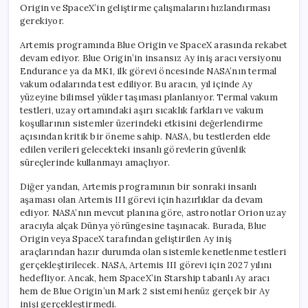
Origin ve SpaceX’in geliştirme çalışmalarını hızlandırması
gerekiyor.
Artemis programında Blue Origin ve SpaceX arasında rekabet
devam ediyor. Blue Origin’in insansız Ay iniş aracı versiyonu
Endurance ya da MK1, ilk görevi öncesinde NASA’nın termal
vakum odalarında test ediliyor. Bu aracın, yıl içinde Ay
yüzeyine bilimsel yükler taşıması planlanıyor. Termal vakum
testleri, uzay ortamındaki aşırı sıcaklık farkları ve vakum
koşullarının sistemler üzerindeki etkisini değerlendirme
açısından kritik bir öneme sahip. NASA, bu testlerden elde
edilen verileri gelecekteki insanlı görevlerin güvenlik
süreçlerinde kullanmayı amaçlıyor.
Diğer yandan, Artemis programının bir sonraki insanlı
aşaması olan Artemis III görevi için hazırlıklar da devam
ediyor. NASA’nın mevcut planına göre, astronotlar Orion uzay
aracıyla alçak Dünya yörüngesine taşınacak. Burada, Blue
Origin veya SpaceX tarafından geliştirilen Ay iniş
araçlarından hazır durumda olan sistemle kenetlenme testleri
gerçekleştirilecek. NASA, Artemis III görevi için 2027 yılını
hedefliyor. Ancak, hem SpaceX’in Starship tabanlı Ay aracı
hem de Blue Origin’un Mark 2 sistemi henüz gerçek bir Ay
inişi gerçekleştirmedi.