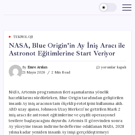
Skip
to
content
TEKNOLOJI
NASA, Blue Origin’in Ay İniş Aracı ile
Astronot Eğitimlerine Start Veriyor
NASA,
By
Emre Arslan
yorumlar kapalı
Blue
21 Mayıs 2026
2 Min Read
Origin’in
Ay
İniş
NASA, Artemis programının ileri aşamalarına yönelik
Aracı
hazırlıklarını sürdürürken, Blue Origin tarafından geliştirilen
ile
Astronot
insanlı Ay iniş aracının tam ölçekli prototipini kullanıma aldı.
Eğitimlerine
ABD uzay ajansı, Johnson Uzay Merkezi’ne getirilen Mark 2
Start
iniş aracı ile astronot eğitimlerine ve çeşitli operasyonel
Veriyor
testlere başlayacağını duyurdu. Artemis II görevinden sonra
için
Ay yüzeyine insan indirme hedeflerine odaklanan NASA, 2028
yılına kadar yeniden insanlı Ay inişi gerçekleştirmeyi