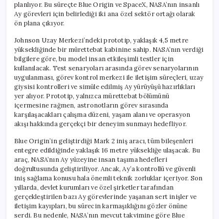
planlıyor. Bu süreçte Blue Origin ve SpaceX, NASA’nın insanlı
Ay görevleri için belirlediği iki ana özel sektör ortağı olarak
ön plana çıkıyor.
Johnson Uzay Merkezi’ndeki prototip, yaklaşık 4,5 metre
yüksekliğinde bir mürettebat kabinine sahip. NASA’nın verdiği
bilgilere göre, bu model insan etkileşimli testler için
kullanılacak. Test senaryoları arasında görev senaryolarının
uygulanması, görev kontrol merkezi ile iletişim süreçleri, uzay
giysisi kontrolleri ve simüle edilmiş Ay yürüyüşü hazırlıkları
yer alıyor. Prototip, yalnızca mürettebat bölümünü
içermesine rağmen, astronotların görev sırasında
karşılaşacakları çalışma düzeni, yaşam alanı ve operasyon
akışı hakkında gerçekçi bir deneyim sunmayı hedefliyor.
Blue Origin’in geliştirdiği Mark 2 iniş aracı, tüm bileşenleri
entegre edildiğinde yaklaşık 16 metre yüksekliğe ulaşacak. Bu
araç, NASA’nın Ay yüzeyine insan taşıma hedefleri
doğrultusunda geliştiriliyor. Ancak, Ay’a kontrollü ve güvenli
iniş sağlama konusu hala önemli teknik zorluklar içeriyor. Son
yıllarda, devlet kurumları ve özel şirketler tarafından
gerçekleştirilen bazı Ay görevlerinde yaşanan sert inişler ve
iletişim kayıpları, bu sürecin karmaşıklığını gözler önüne
serdi. Bu nedenle, NASA’nın mevcut takvimine göre Blue