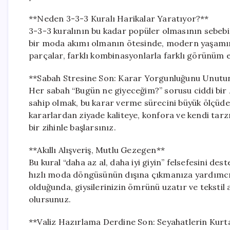
**Neden 3-3-3 Kuralı Harikalar Yaratıyor?**
3-3-3 kuralının bu kadar popüler olmasının sebebi,
bir moda akımı olmanın ötesinde, modern yaşamın g
parçalar, farklı kombinasyonlarla farklı görünüm e
**Sabah Stresine Son: Karar Yorgunluğunu Unutu
Her sabah “Bugün ne giyeceğim?” sorusu ciddi bir 
sahip olmak, bu karar verme sürecini büyük ölçüde k
kararlardan ziyade kaliteye, konfora ve kendi tarz
bir zihinle başlarsınız.
**Akıllı Alışveriş, Mutlu Gezegen**
Bu kural “daha az al, daha iyi giyin” felsefesini des
hızlı moda döngüsünün dışına çıkmanıza yardımcı
olduğunda, giysilerinizin ömrünü uzatır ve teksti
olursunuz.
**Valiz Hazırlama Derdine Son: Seyahatlerin Kurta