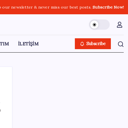
o our newsletter & never miss our best posts.
Subscribe Now!
TIM
İLETİŞİM
Subscribe
SON YAZILAR
ı
9 milyon abonenin faturası kasım ayında
ikiye katlanacak