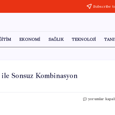
Subscribe t
ĞİTİM
EKONOMİ
SAĞLIK
TEKNOLOJİ
TANI
a ile Sonsuz Kombinasyon
Modada
yorumlar kapal
3-
3-
3