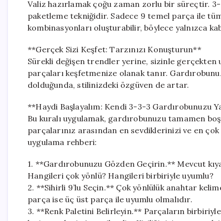
Valiz hazırlamak çoğu zaman zorlu bir süreçtir. 3-
paketleme tekniğidir. Sadece 9 temel parça ile tüm
kombinasyonları oluşturabilir, böylece yalnızca kab
**Gerçek Sizi Keşfet: Tarzınızı Konuşturun**
Sürekli değişen trendler yerine, sizinle gerçekten 
parçaları keşfetmenize olanak tanır. Gardırobunuz,
dolduğunda, stilinizdeki özgüven de artar.
**Haydi Başlayalım: Kendi 3-3-3 Gardırobunuzu Y
Bu kuralı uygulamak, gardırobunuzu tamamen boş
parçalarınız arasından en sevdiklerinizi ve en çok 
uygulama rehberi:
1. **Gardırobunuzu Gözden Geçirin.** Mevcut kıyaf
Hangileri çok yönlü? Hangileri birbiriyle uyumlu?
2. **Sihirli 9’lu Seçin.** Çok yönlülük anahtar kelim
parça ise üç üst parça ile uyumlu olmalıdır.
3. **Renk Paletini Belirleyin.** Parçaların birbiriyle