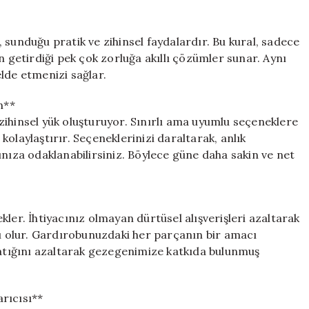
 sunduğu pratik ve zihinsel faydalardır. Bu kural, sadece
etirdiği pek çok zorluğa akıllı çözümler sunar. Aynı
lde etmenizi sağlar.
n**
zihinsel yük oluşturuyor. Sınırlı ama uyumlu seçeneklere
olaylaştırır. Seçeneklerinizi daraltarak, anlık
ınıza odaklanabilirsiniz. Böylece güne daha sakin ve net
tekler. İhtiyacınız olmayan dürtüsel alışverişleri azaltarak
 olur. Gardırobunuzdaki her parçanın bir amacı
l atığını azaltarak gezegenimize katkıda bulunmuş
rıcısı**