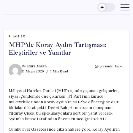
Skip
to
content
EĞITIM
MHP’de Koray Aydın Tartışması:
Eleştiriler ve Yanıtlar
MHP’de
By
Emre Arslan
yorumlar kapalı
Koray
11 Mayıs 2026
1 Min Read
Aydın
Tartışması:
Eleştiriler
Milliyetçi Hareket Partisi (MHP) içinde yaşanan gelişmeler,
ve
siyasi gündemde öne çıkarken; İYİ Parti’nin kurucu
Yanıtlar
için
milletvekillerinden Koray Aydın’ın MHP’ye döneceğine dair
iddialar dikkat çekti. Devlet Bahçeli’nin basın danışmanı
Yıldıray Çiçek, bu spekülasyonlara sert bir yanıt vererek,
Aydın’ın kimse tarafından önemsenmediğini belirtti.
Cumhuriyet Gazetesi’nde çıkan habere göre, Koray Aydın’ın