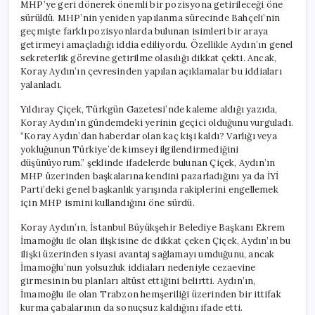
MHP’ye geri dönerek önemli bir pozisyona getirileceği öne
sürüldü. MHP’nin yeniden yapılanma sürecinde Bahçeli’nin
geçmişte farklı pozisyonlarda bulunan isimleri bir araya
getirmeyi amaçladığı iddia ediliyordu. Özellikle Aydın’ın genel
sekreterlik görevine getirilme olasılığı dikkat çekti. Ancak,
Koray Aydın’ın çevresinden yapılan açıklamalar bu iddiaları
yalanladı.
Yıldıray Çiçek, Türkgün Gazetesi’nde kaleme aldığı yazıda,
Koray Aydın’ın gündemdeki yerinin geçici olduğunu vurguladı.
“Koray Aydın’dan haberdar olan kaç kişi kaldı? Varlığı veya
yokluğunun Türkiye’de kimseyi ilgilendirmediğini
düşünüyorum.” şeklinde ifadelerde bulunan Çiçek, Aydın’ın
MHP üzerinden başkalarına kendini pazarladığını ya da İYİ
Parti’deki genel başkanlık yarışında rakiplerini engellemek
için MHP ismini kullandığını öne sürdü.
Koray Aydın’ın, İstanbul Büyükşehir Belediye Başkanı Ekrem
İmamoğlu ile olan ilişkisine de dikkat çeken Çiçek, Aydın’ın bu
ilişki üzerinden siyasi avantaj sağlamayı umduğunu, ancak
İmamoğlu’nun yolsuzluk iddiaları nedeniyle cezaevine
girmesinin bu planları altüst ettiğini belirtti. Aydın’ın,
İmamoğlu ile olan Trabzon hemşeriliği üzerinden bir ittifak
kurma çabalarının da sonuçsuz kaldığını ifade etti.