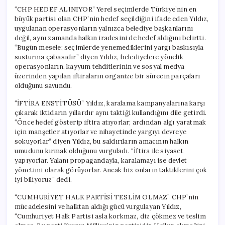
“CHP HEDEF ALINIYOR” Yerel seçimlerde Türkiye’nin en
büyük partisi olan CHP’nin hedef seçildiğini ifade eden Yıldız,
uygulanan operasyonların yalnızca belediye başkanlarını
değil, aynı zamanda halkın iradesini de hedef aldığını belirtti.
“Bugün mesele; seçimlerde yenemediklerini yargı baskısıyla
susturma çabasıdır” diyen Yıldız, belediyelere yönelik
operasyonların, kayyum tehditlerinin ve sosyal medya
üzerinden yapılan iftiraların organize bir sürecin parçaları
olduğunu savundu.
“İFTİRA ENSTİTÜSÜ” Yıldız, karalama kampanyalarına karşı
çıkarak iktidarın yıllardır aynı taktiği kullandığını dile getirdi.
“Önce hedef gösterip iftira atıyorlar; ardından algı yaratmak
için manşetler atıyorlar ve nihayetinde yargıyı devreye
sokuyorlar” diyen Yıldız, bu saldırıların amacının halkın
umudunu kırmak olduğunu vurguladı. “İftira ile siyaset
yapıyorlar. Yalanı propagandayla, karalamayı ise devlet
yönetimi olarak görüyorlar. Ancak biz onların taktiklerini çok
iyi biliyoruz” dedi.
“CUMHURİYET HALK PARTİSİ TESLİM OLMAZ” CHP’nin
mücadelesini ve halktan aldığı gücü vurgulayan Yıldız,
“Cumhuriyet Halk Partisi asla korkmaz, diz çökmez ve teslim