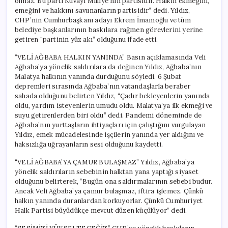
olmaz. Bu parti Kuvayı Milliye’nin partisidir. Halkın ekmeğini,
emeğini ve hakkını savunanların partisidir” dedi. Yıldız,
CHP’nin Cumhurbaşkanı adayı Ekrem İmamoğlu ve tüm
belediye başkanlarının baskılara rağmen görevlerini yerine
getiren “partinin yüz akı” olduğunu ifade etti.
“VELİ AĞBABA HALKIN YANINDA” Basın açıklamasında Veli
Ağbaba’ya yönelik saldırılara da değinen Yıldız, Ağbaba’nın
Malatya halkının yanında durduğunu söyledi. 6 Şubat
depremleri sırasında Ağbaba’nın vatandaşlarla beraber
sahada olduğunu belirten Yıldız, “Çadır bekleyenlerin yanında
oldu, yardım isteyenlerin umudu oldu. Malatya’ya ilk ekmeği ve
suyu getirenlerden biri oldu” dedi. Pandemi döneminde de
Ağbaba’nın yurttaşların ihtiyaçları için çalıştığını vurgulayan
Yıldız, emek mücadelesinde işçilerin yanında yer aldığını ve
haksızlığa uğrayanların sesi olduğunu kaydetti.
“VELİ AĞBABA’YA ÇAMUR BULAŞMAZ” Yıldız, Ağbaba’ya
yönelik saldırıların sebebinin halktan yana yaptığı siyaset
olduğunu belirterek, “Bugün ona saldırmalarının sebebi budur.
Ancak Veli Ağbaba’ya çamur bulaşmaz, iftira işlemez. Çünkü
halkın yanında duranlardan korkuyorlar. Çünkü Cumhuriyet
Halk Partisi büyüdükçe mevcut düzen küçülüyor” dedi.