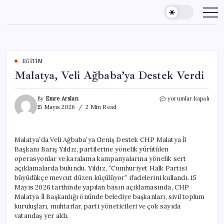
Skip
to
content
EĞITIM
Malatya, Veli Ağbaba’ya Destek Verdi
Malatya,
By
Emre Arslan
yorumlar kapalı
Veli
15 Mayıs 2026
2 Min Read
Ağbaba’ya
Destek
Verdi
Malatya’da Veli Ağbaba’ya Geniş Destek CHP Malatya İl
için
Başkanı Barış Yıldız, partilerine yönelik yürütülen
operasyonlar ve karalama kampanyalarına yönelik sert
açıklamalarda bulundu. Yıldız, “Cumhuriyet Halk Partisi
büyüdükçe mevcut düzen küçülüyor” ifadelerini kullandı. 15
Mayıs 2026 tarihinde yapılan basın açıklamasında, CHP
Malatya İl Başkanlığı önünde belediye başkanları, sivil toplum
kuruluşları, muhtarlar, parti yöneticileri ve çok sayıda
vatandaş yer aldı.