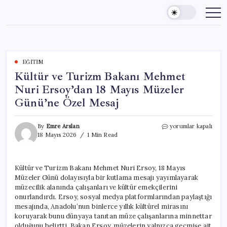
Skip
to
content
EĞITIM
Kültür ve Turizm Bakanı Mehmet
Nuri Ersoy’dan 18 Mayıs Müzeler
Günü’ne Özel Mesaj
Kültür
By
Emre Arslan
yorumlar kapalı
ve
18 Mayıs 2026
1 Min Read
Turizm
Bakanı
Mehmet
Kültür ve Turizm Bakanı Mehmet Nuri Ersoy, 18 Mayıs
Nuri
Müzeler Günü dolayısıyla bir kutlama mesajı yayımlayarak
Ersoy’dan
18
müzecilik alanında çalışanları ve kültür emekçilerini
Mayıs
onurlandırdı. Ersoy, sosyal medya platformlarından paylaştığı
Müzeler
mesajında, Anadolu’nun binlerce yıllık kültürel mirasını
Günü’ne
koruyarak bunu dünyaya tanıtan müze çalışanlarına minnettar
Özel
olduğunu belirtti. Bakan Ersoy, müzelerin yalnızca geçmişe ait