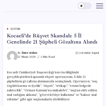
Skip
to
content
EĞITIM
Kocaeli’de Rüşvet Skandalı: 5 İl
Genelinde 21 Şüpheli Gözaltına Alındı
Kocaeli’de
By
Emre Arslan
yorumlar kapalı
Rüşvet
22 Nisan 2026
1 Min Read
Skandalı:
5
İl
Kocaeli Cumhuriyet Başsavcılığı’nın öncülüğünde
Genelinde
gerçekleştirilen kapsamlı rüşvet operasyonu, 5 ilde 21
21
Şüpheli
şüphelinin gözaltına alınmasıyla sonuçlandı. Operasyon, “suç
Gözaltına
örgütü kurma ve üyelik”, “rüşvet”, “irtikap”, “resmi belgede
Alındı
sahtecilik”, “Orman Kanunu’na muhalefet”, “suçtan elde edilen
için
mal varlığını aklama”, “görevi kötüye kullanma” ve “haksız mal
edinme” gibi ağır suçlamalarla yürütülüyor.