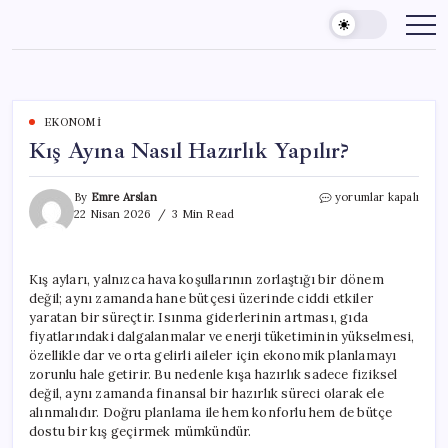
Skip
to
content
EKONOMI
Kış Ayına Nasıl Hazırlık Yapılır?
Kış
By
Emre Arslan
yorumlar kapalı
Ayına
22 Nisan 2026
3 Min Read
Nasıl
Hazırlık
Yapılır?
Kış ayları, yalnızca hava koşullarının zorlaştığı bir dönem
için
değil; aynı zamanda hane bütçesi üzerinde ciddi etkiler
yaratan bir süreçtir. Isınma giderlerinin artması, gıda
fiyatlarındaki dalgalanmalar ve enerji tüketiminin yükselmesi,
özellikle dar ve orta gelirli aileler için ekonomik planlamayı
zorunlu hale getirir. Bu nedenle kışa hazırlık sadece fiziksel
değil, aynı zamanda finansal bir hazırlık süreci olarak ele
alınmalıdır. Doğru planlama ile hem konforlu hem de bütçe
dostu bir kış geçirmek mümkündür.