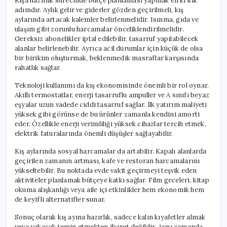
Kışa hazırlık sürecinde bütçe planlaması yapmak en kritik
adımdır. Aylık gelir ve giderler gözden geçirilmeli, kış
aylarında artacak kalemler belirlenmelidir. Isınma, gıda ve
ulaşım gibi zorunlu harcamalar önceliklendirilmelidir.
Gereksiz abonelikler iptal edilebilir, tasarruf yapılabilecek
alanlar belirlenebilir. Ayrıca acil durumlar için küçük de olsa
bir birikim oluşturmak, beklenmedik masraflar karşısında
rahatlık sağlar.
Teknoloji kullanımı da kış ekonomisinde önemli bir rol oynar.
Akıllı termostatlar, enerji tasarruflu ampuller ve A sınıfı beyaz
eşyalar uzun vadede ciddi tasarruf sağlar. İlk yatırım maliyeti
yüksek gibi görünse de bu ürünler zamanla kendini amorti
eder. Özellikle enerji verimliliği yüksek cihazlar tercih etmek,
elektrik faturalarında önemli düşüşler sağlayabilir.
Kış aylarında sosyal harcamalar da artabilir. Kapalı alanlarda
geçirilen zamanın artması, kafe ve restoran harcamalarını
yükseltebilir. Bu noktada evde vakit geçirmeyi teşvik eden
aktiviteler planlamak bütçeye katkı sağlar. Film geceleri, kitap
okuma alışkanlığı veya aile içi etkinlikler hem ekonomik hem
de keyifli alternatifler sunar.
Sonuç olarak kış ayına hazırlık, sadece kalın kıyafetler almak
veya yakacak temin etmekten ibaret değildir. Aynı zamanda