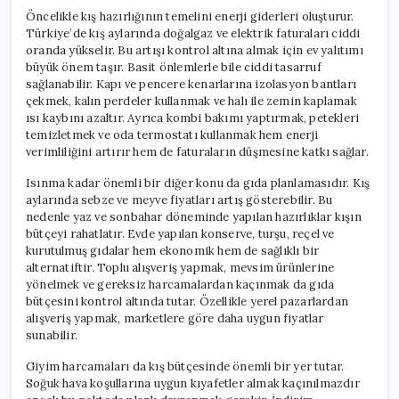
Öncelikle kış hazırlığının temelini enerji giderleri oluşturur.
Türkiye’de kış aylarında doğalgaz ve elektrik faturaları ciddi
oranda yükselir. Bu artışı kontrol altına almak için ev yalıtımı
büyük önem taşır. Basit önlemlerle bile ciddi tasarruf
sağlanabilir. Kapı ve pencere kenarlarına izolasyon bantları
çekmek, kalın perdeler kullanmak ve halı ile zemin kaplamak
ısı kaybını azaltır. Ayrıca kombi bakımı yaptırmak, petekleri
temizletmek ve oda termostatı kullanmak hem enerji
verimliliğini artırır hem de faturaların düşmesine katkı sağlar.
Isınma kadar önemli bir diğer konu da gıda planlamasıdır. Kış
aylarında sebze ve meyve fiyatları artış gösterebilir. Bu
nedenle yaz ve sonbahar döneminde yapılan hazırlıklar kışın
bütçeyi rahatlatır. Evde yapılan konserve, turşu, reçel ve
kurutulmuş gıdalar hem ekonomik hem de sağlıklı bir
alternatiftir. Toplu alışveriş yapmak, mevsim ürünlerine
yönelmek ve gereksiz harcamalardan kaçınmak da gıda
bütçesini kontrol altında tutar. Özellikle yerel pazarlardan
alışveriş yapmak, marketlere göre daha uygun fiyatlar
sunabilir.
Giyim harcamaları da kış bütçesinde önemli bir yer tutar.
Soğuk hava koşullarına uygun kıyafetler almak kaçınılmazdır