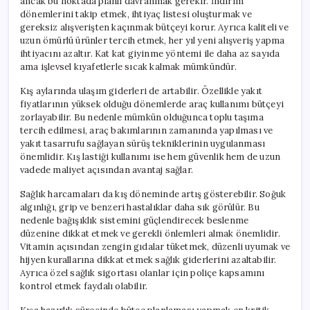
ancak bu noktada planlı davranmak gerekir. İndirim
dönemlerini takip etmek, ihtiyaç listesi oluşturmak ve
gereksiz alışverişten kaçınmak bütçeyi korur. Ayrıca kaliteli ve
uzun ömürlü ürünler tercih etmek, her yıl yeni alışveriş yapma
ihtiyacını azaltır. Kat kat giyinme yöntemi ile daha az sayıda
ama işlevsel kıyafetlerle sıcak kalmak mümkündür.
Kış aylarında ulaşım giderleri de artabilir. Özellikle yakıt
fiyatlarının yüksek olduğu dönemlerde araç kullanımı bütçeyi
zorlayabilir. Bu nedenle mümkün olduğunca toplu taşıma
tercih edilmesi, araç bakımlarının zamanında yapılması ve
yakıt tasarrufu sağlayan sürüş tekniklerinin uygulanması
önemlidir. Kış lastiği kullanımı ise hem güvenlik hem de uzun
vadede maliyet açısından avantaj sağlar.
Sağlık harcamaları da kış döneminde artış gösterebilir. Soğuk
algınlığı, grip ve benzeri hastalıklar daha sık görülür. Bu
nedenle bağışıklık sistemini güçlendirecek beslenme
düzenine dikkat etmek ve gerekli önlemleri almak önemlidir.
Vitamin açısından zengin gıdalar tüketmek, düzenli uyumak ve
hijyen kurallarına dikkat etmek sağlık giderlerini azaltabilir.
Ayrıca özel sağlık sigortası olanlar için poliçe kapsamını
kontrol etmek faydalı olabilir.