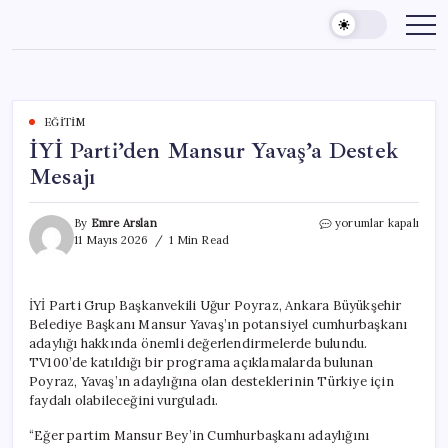
Skip
to
content
EĞITIM
İYİ Parti’den Mansur Yavaş’a Destek
Mesajı
İYİ
By
Emre Arslan
yorumlar kapalı
Parti’den
11 Mayıs 2026
1 Min Read
Mansur
Yavaş’a
Destek
İYİ Parti Grup Başkanvekili Uğur Poyraz, Ankara Büyükşehir
Mesajı
Belediye Başkanı Mansur Yavaş’ın potansiyel cumhurbaşkanı
için
adaylığı hakkında önemli değerlendirmelerde bulundu.
TV100’de katıldığı bir programa açıklamalarda bulunan
Poyraz, Yavaş’ın adaylığına olan desteklerinin Türkiye için
faydalı olabileceğini vurguladı.
“Eğer partim Mansur Bey’in Cumhurbaşkanı adaylığını