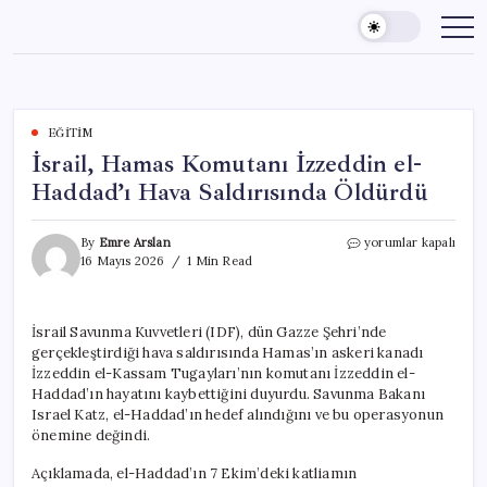
Skip
to
content
EĞITIM
İsrail, Hamas Komutanı İzzeddin el-
Haddad’ı Hava Saldırısında Öldürdü
İsrail,
By
Emre Arslan
yorumlar kapalı
Hamas
16 Mayıs 2026
1 Min Read
Komutanı
İzzeddin
el-
İsrail Savunma Kuvvetleri (IDF), dün Gazze Şehri’nde
Haddad’ı
gerçekleştirdiği hava saldırısında Hamas’ın askeri kanadı
Hava
Saldırısında
İzzeddin el-Kassam Tugayları’nın komutanı İzzeddin el-
Öldürdü
Haddad’ın hayatını kaybettiğini duyurdu. Savunma Bakanı
için
Israel Katz, el-Haddad’ın hedef alındığını ve bu operasyonun
önemine değindi.
Açıklamada, el-Haddad’ın 7 Ekim’deki katliamın