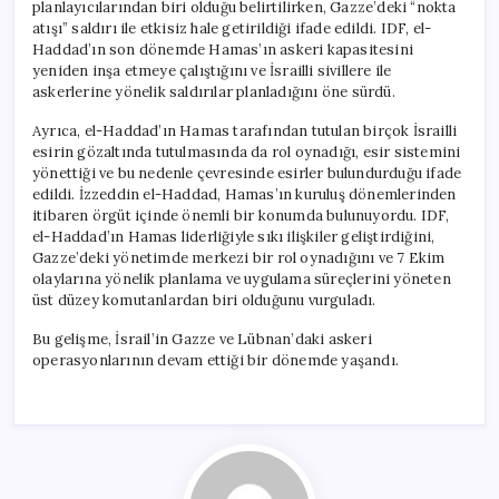
planlayıcılarından biri olduğu belirtilirken, Gazze’deki “nokta
atışı” saldırı ile etkisiz hale getirildiği ifade edildi. IDF, el-
Haddad’ın son dönemde Hamas’ın askeri kapasitesini
yeniden inşa etmeye çalıştığını ve İsrailli sivillere ile
askerlerine yönelik saldırılar planladığını öne sürdü.
Ayrıca, el-Haddad’ın Hamas tarafından tutulan birçok İsrailli
esirin gözaltında tutulmasında da rol oynadığı, esir sistemini
yönettiği ve bu nedenle çevresinde esirler bulundurduğu ifade
edildi. İzzeddin el-Haddad, Hamas’ın kuruluş dönemlerinden
itibaren örgüt içinde önemli bir konumda bulunuyordu. IDF,
el-Haddad’ın Hamas liderliğiyle sıkı ilişkiler geliştirdiğini,
Gazze’deki yönetimde merkezi bir rol oynadığını ve 7 Ekim
olaylarına yönelik planlama ve uygulama süreçlerini yöneten
üst düzey komutanlardan biri olduğunu vurguladı.
Bu gelişme, İsrail’in Gazze ve Lübnan’daki askeri
operasyonlarının devam ettiği bir dönemde yaşandı.