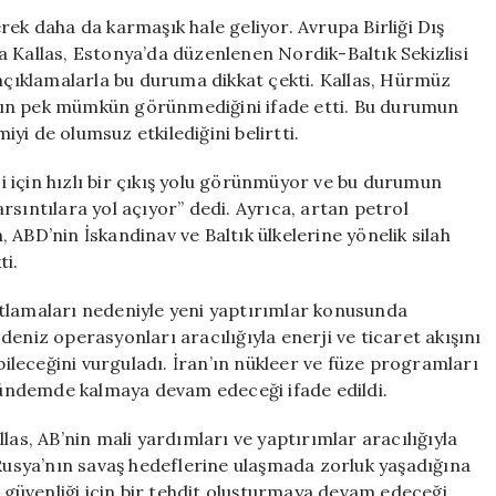
AB’nin
 daha da karmaşık hale geliyor. Avrupa Birliği Dış
Çözüm
aja Kallas, Estonya’da düzenlenen Nordik-Baltık Sekizlisi
Beklentileri
 açıklamalarla bu duruma dikkat çekti. Kallas, Hürmüz
Kısa
nın pek mümkün görünmediğini ifade etti. Bu durumun
Vadede
yi de olumsuz etkilediğini belirtti.
Umut
Vermiyor
 için hızlı bir çıkış yolu görünmüyor ve bu durumun
için
sıntılara yol açıyor” dedi. Ayrıca, artan petrol
n, ABD’nin İskandinav ve Baltık ülkelerine yönelik silah
ti.
ısıtlamaları nedeniyle yeni yaptırımlar konusunda
eniz operasyonları aracılığıyla enerji ve ticaret akışını
leceğini vurguladı. İran’ın nükleer ve füze programları
 gündemde kalmaya devam edeceği ifade edildi.
las, AB’nin mali yardımları ve yaptırımlar aracılığıyla
 Rusya’nın savaş hedeflerine ulaşmada zorluk yaşadığına
güvenliği için bir tehdit oluşturmaya devam edeceği