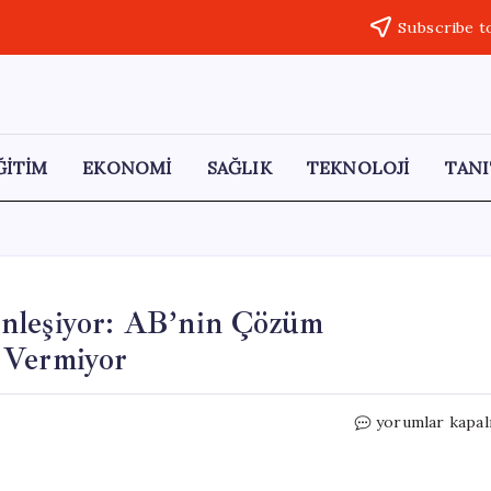
Subscribe t
ĞİTİM
EKONOMİ
SAĞLIK
TEKNOLOJİ
TANI
nleşiyor: AB’nin Çözüm
 Vermiyor
Hürmüz
yorumlar kapal
Boğazı’ndaki
Kriz
Derinleşiyor: