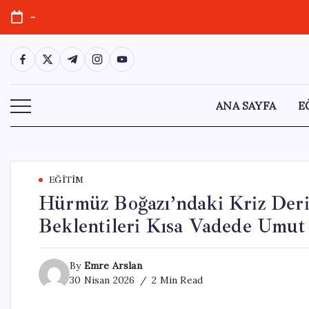
Skip
-
to
content
https://www.facebook.com/
https://twitter.com/
https://t.me/
https://www.instagram.com/
https://youtube.com/
ANA SAYFA
E
EĞITIM
Hürmüz Boğazı’ndaki Kriz Deri
Beklentileri Kısa Vadede Umut
By
Emre Arslan
30 Nisan 2026
2 Min Read