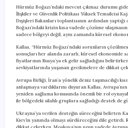
Hürmüz Boğazı’ndaki mevcut çıkmaz durumu giderek
İlişkiler ve Güvenlik Politikası Yüksek Temsilcisi K
Dışişleri Bakanları toplantısının ardından yaptığı
Boğazı’ndaki krizin kısa vadede çözüme ulaşması
sadece bölgeyi değil, aynı zamanda küresel ekonomi
Kallas, “Hürmüz Boğazı’ndaki sorunların çözülmesi
sonuçları her alanda zararlı, küresel ekonomide sar
fiyatlarının Rusya’ya ek gelir sağladığını belirtirke
sevkiyatlarında yaşanan gecikmelere de dikkat çek
Avrupa Birliği, İran’a yönelik deniz taşımacılığı k
anlaşmaya vardıklarını duyuran Kallas, Avrupa’nın d
yeniden sağlama konusunda önemli bir rol oynayabi
ile bölgedeki silahlı gruplara sağladığı destek de
Ukrayna’ya verilen desteğin süreceğini belirten Kal
Kiev’in yanında olmayı sürdüreceğini dile getirdi.
dikkat çekerken, Moskova’nın uzun vadede Avrupa 