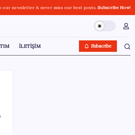
o our newsletter & never miss our best posts.
Subscribe Now!
TIM
İLETİŞİM
Subscribe
SON YAZILAR
ı
2026 AÖL 3. Dönem sınav sonuçları ne
zaman açıklanacak? Açık Öğretim Lisesi